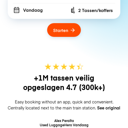
Vandaag
2 Tassen/koffers
Number of bags
Starten
★
★
★
★
☆
★
+1M tassen veilig
opgeslagen
4.7
(300k+)
Easy booking without an app, quick and convenient.
Centrally located next to the main train station.
See original
Alex Peralta
Used LuggageHero
Vandaag