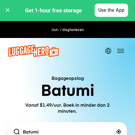
Get 1-hour free storage 
Use the App
Uur- / dagtarieven
Bagageopslag
Batumi
Vanaf $1.49/uur. Boek in minder dan 2
minuten.
Location