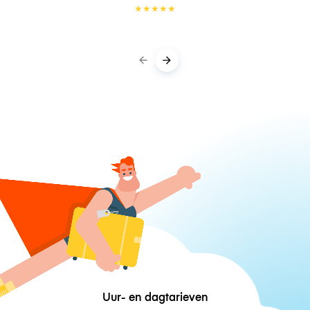
★
★
★
★
★
Uur- en dagtarieven