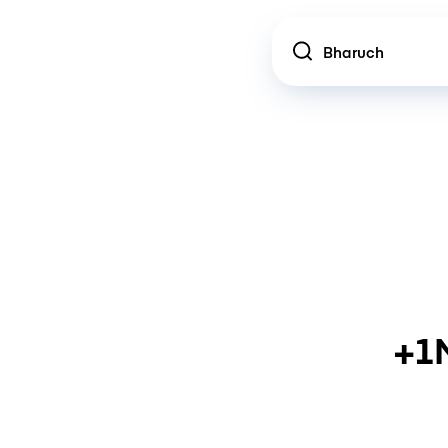
Location
+1M