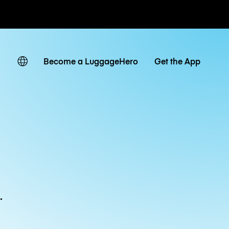
ven
Become a LuggageHero
Get the App
.