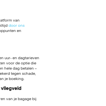
latform van
ltijd
door ons
ooppunten en
en uur- en dagtarieven
ezen voor de optie die
 een hele dag betalen –
zekerd tegen schade,
aan je boeking.
 vliegveld
ren van je bagage bij