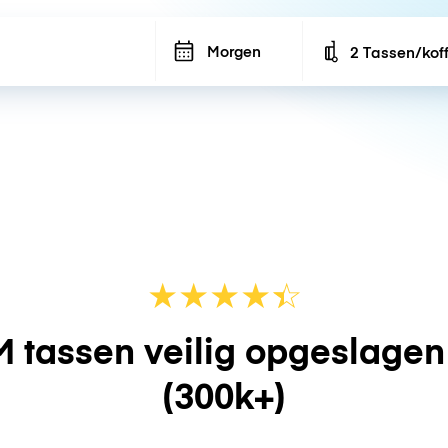
Morgen
2 Tassen/kof
Number of bags
★
★
★
★
☆
★
 tassen veilig opgeslage
(300k+)