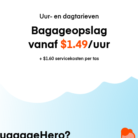
Uur- en dagtarieven
Bagageopslag
vanaf
$1.49
/uur
+
$1.60
servicekosten per tas
uggageHero?