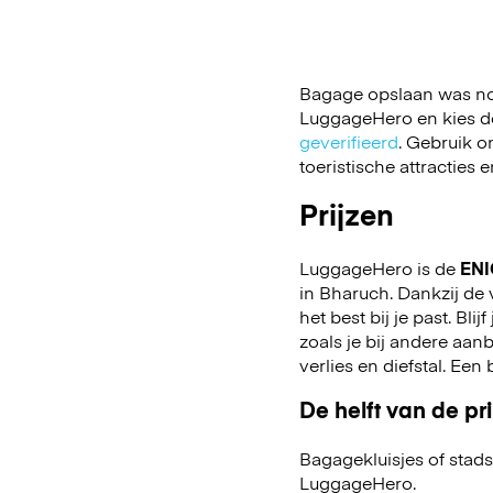
Bagage opslaan was nog
LuggageHero en kies de 
geverifieerd
. Gebruik o
toeristische attracties
Prijzen
LuggageHero is de
ENI
in Bharuch. Dankzij de v
het best bij je past. Bli
zoals je bij andere aa
verlies en diefstal. Ee
De helft van de pri
Bagagekluisjes of stads
LuggageHero.