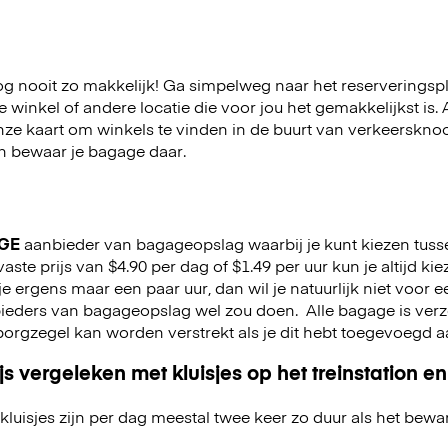
 nooit zo makkelijk! Ga simpelweg naar het reserveringsp
winkel of andere locatie die voor jou het gemakkelijkst is. A
nze kaart om winkels te vinden in de buurt van verkeerskn
 en bewaar je bagage daar.
GE
aanbieder van bagageopslag waarbij je kunt kiezen tuss
aste prijs van $4.90 per dag of $1.49 per uur kun je altijd ki
jf je ergens maar een paar uur, dan wil je natuurlijk niet voor
nbieders van bagageopslag wel zou doen.
Alle bagage is ver
n borgzegel kan worden verstrekt als je dit hebt toegevoegd 
js vergeleken met kluisjes op het treinstation en
kluisjes zijn per dag meestal twee keer zo duur als het bewa