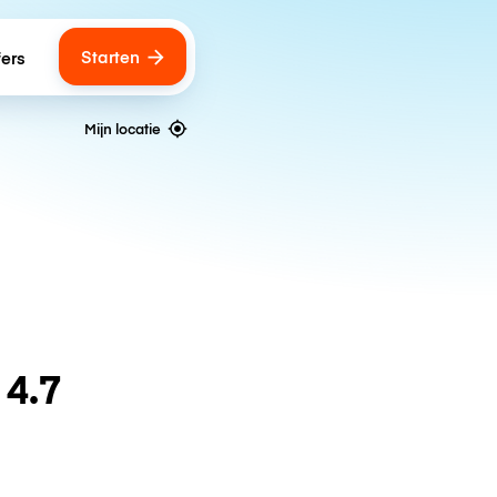
Starten
fers
Mijn locatie
n
4.7