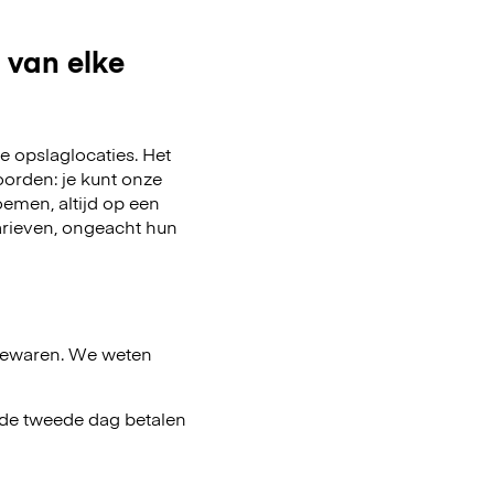
 van elke
 opslaglocaties. Het
oorden: je kunt onze
emen, altijd op een
arieven, ongeacht hun
bewaren. We weten
af de tweede dag betalen