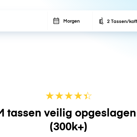
Morgen
2 Tassen/kof
Number of bags
★
★
★
★
☆
★
 tassen veilig opgeslage
(300k+)