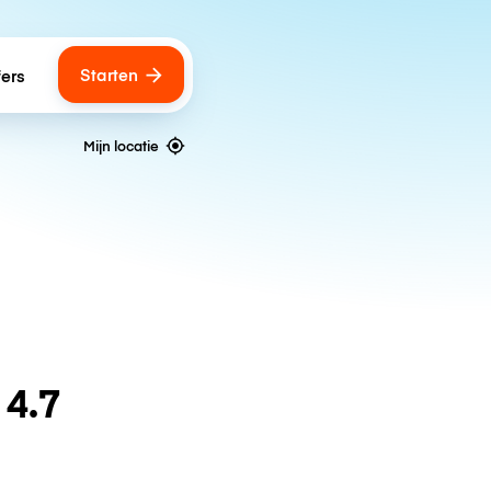
Starten
fers
Mijn locatie
n
4.7