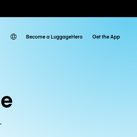
ven
Become a LuggageHero
Get the App
ue
.