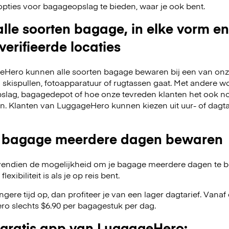
opties voor bagageopslag te bieden, waar je ook bent.
lle soorten bagage, in elke vorm en
verifieerde locaties
Hero kunnen alle soorten bagage bewaren bij een van onze
m skispullen, fotoapparatuur of rugtassen gaat. Met andere w
slag, bagagedepot of hoe onze tevreden klanten het ook no
en. Klanten van LuggageHero kunnen kiezen uit uur- of dagt
 bagage meerdere dagen bewaren
endien de mogelijkheid om je bagage meerdere dagen te 
exibiliteit is als je op reis bent.
angere tijd op, dan profiteer je van een lager dagtarief. Van
o slechts $6.90 per bagagestuk per dag.
gratis app van LuggageHero: