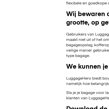
flexibele en goedkope 
Wij bewaren a
grootte, op ge
Gebruikers van Luggage
maakt niet uit of het o
bagageopslag, kofferop
veilige manier gebruik
type bagage.
We kunnen je
LuggageHero biedt bov
namelijk hoe belangrijk fl
Sla je je bagage voor l
klanten van LuggageHer
Download de 