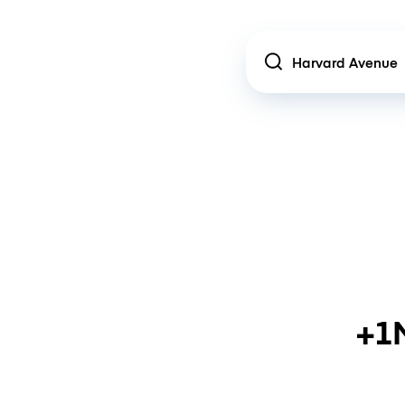
Location
+1M