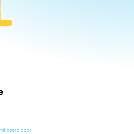
e
tificeerd door