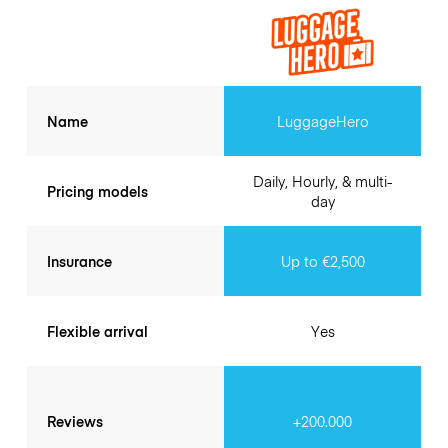
Name
LuggageHero
Daily, Hourly, & multi-
Pricing models
day
Insurance
Up to €2,500
Flexible arrival
Yes
Reviews
+200.000