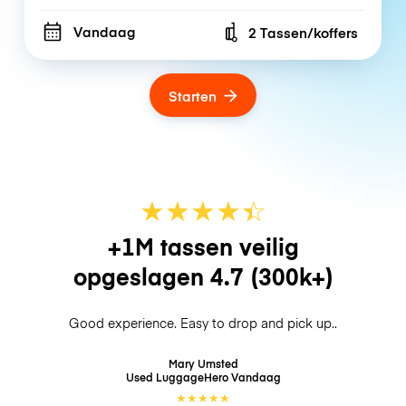
Vandaag
2 Tassen/koffers
Number of bags
Starten
★
★
★
★
☆
★
+1M tassen veilig
opgeslagen
4.7
(300k+)
Good experience. Easy to drop and pick up..
Mary Umsted
Used LuggageHero
Vandaag
★
★
★
★
★