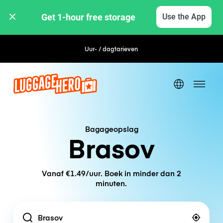
Get 1-hour free storage 
Use the App
Uur- / dagtarieven
Bagageopslag
Brasov
Vanaf €1.49/uur. Boek in minder dan 2
minuten.
Location