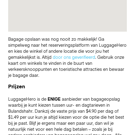
Bagage opslaan was nog nooit zo makkelijk! Ga
simpelweg naar het reserveringsplatform van LuggageHero
en kies de winkel of andere locatie die voor jou het
gemakkelijkst is. Altijd
door ons geverifieerd
. Gebruik onze
kaart om winkels te vinden in de buurt van
verkeersknooppunten en toeristische attracties en bewaar
je bagage daar.
Prijzen
LuggageHero is de
ENIGE
aanbieder van bagageopslag
waarbij je kunt kiezen tussen uur- en dagtarieven in
Bulandshahr. Dankzij de vaste prijs van $4.90 per dag of
$1.49 per uur kun je altijd kiezen voor de optie die het best
bij je past. Blijf je ergens maar een paar uur, dan wil je
natuurlijk niet voor een hele dag betalen – zoals je bij
andere aanbieders van bagageopslag wel zou doen.
Alle