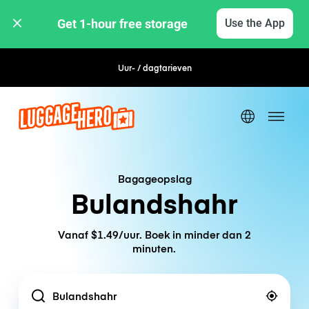
Get 1-hour free storage 
Use the App
Uur- / dagtarieven
Flexibel boeken
Bagageopslag
Bulandshahr
Vanaf $1.49/uur. Boek in minder dan 2
minuten.
Location