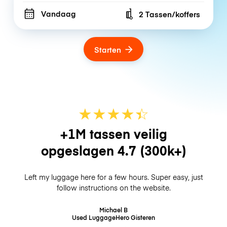
Vandaag
2 Tassen/koffers
Number of bags
Starten
★
★
★
★
☆
★
+1M tassen veilig
opgeslagen
4.7
(300k+)
Left my luggage here for a few hours. Super easy, just
follow instructions on the website.
Michael B
Used LuggageHero
Gisteren