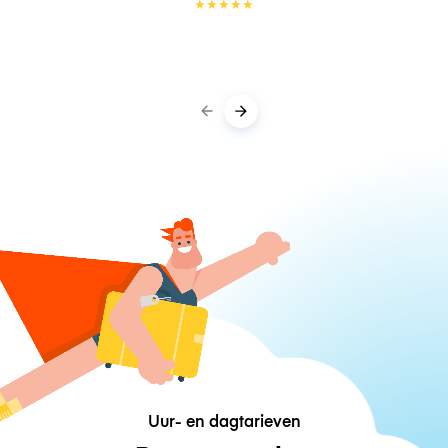
★
★
★
★
★
Uur- en dagtarieven