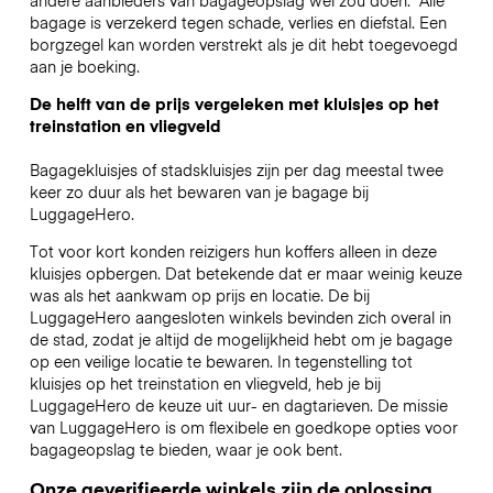
bagage is verzekerd tegen schade, verlies en diefstal. Een
borgzegel kan worden verstrekt als je dit hebt toegevoegd
aan je boeking.
De helft van de prijs vergeleken met kluisjes op het
treinstation en vliegveld
Bagagekluisjes of stadskluisjes zijn per dag meestal twee
keer zo duur als het bewaren van je bagage bij
LuggageHero.
Tot voor kort konden reizigers hun koffers alleen in deze
kluisjes opbergen. Dat betekende dat er maar weinig keuze
was als het aankwam op prijs en locatie. De bij
LuggageHero aangesloten winkels bevinden zich overal in
de stad, zodat je altijd de mogelijkheid hebt om je bagage
op een veilige locatie te bewaren. In tegenstelling tot
kluisjes op het treinstation en vliegveld, heb je bij
LuggageHero de keuze uit uur- en dagtarieven. De missie
van LuggageHero is om flexibele en goedkope opties voor
bagageopslag te bieden, waar je ook bent.
Onze geverifieerde winkels zijn de oplossing