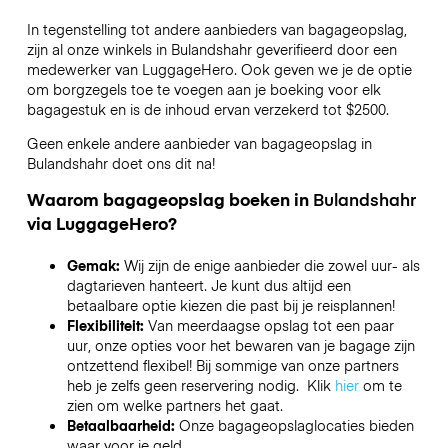
In tegenstelling tot andere aanbieders van bagageopslag,
zijn al onze winkels in
Bulandshahr
geverifieerd door een
medewerker van LuggageHero. Ook geven we je de optie
om borgzegels toe te voegen aan je boeking voor elk
bagagestuk en is de inhoud ervan verzekerd tot
$2500
.
Geen enkele andere aanbieder van bagageopslag in
Bulandshahr
doet ons dit na!
Waarom bagageopslag boeken in
Bulandshahr
via LuggageHero?
Gemak:
Wij zijn de enige aanbieder die zowel uur- als
dagtarieven hanteert. Je kunt dus altijd een
betaalbare optie kiezen die past bij je reisplannen!
Flexibiliteit:
Van meerdaagse opslag tot een paar
uur, onze opties voor het bewaren van je bagage zijn
ontzettend flexibel! Bij sommige van onze partners
heb je zelfs geen reservering nodig. Klik
hier
om te
zien om welke partners het gaat.
Betaalbaarheid:
Onze bagageopslaglocaties bieden
waar voor je geld