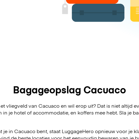
Bagageopslag Cacuaco
t vliegveld van Cacuaco en wil erop uit? Dat is niet altijd e
n in je hotel of accommodatie, en koffers mee hebt. Sla j
t je in Cacuaco bent, staat LuggageHero opnieuw voor je kla
vind de beste locaties voor het eenvoudig bewaren van je ba