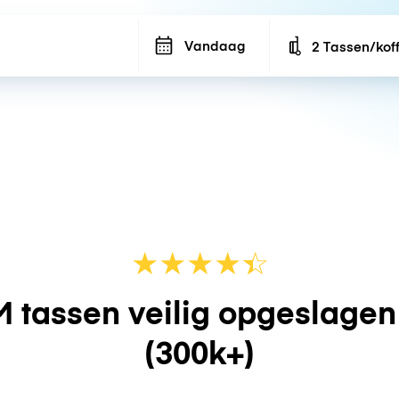
Vandaag
2 Tassen/kof
Number of bags
★
★
★
★
☆
★
 tassen veilig opgeslage
(300k+)