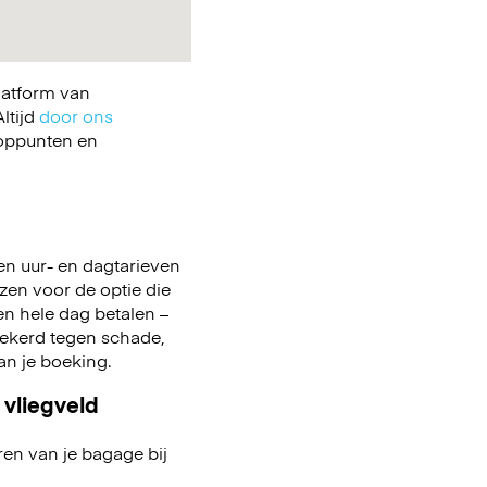
latform van
ltijd
door ons
ooppunten en
en uur- en dagtarieven
ezen voor de optie die
 een hele dag betalen –
zekerd tegen schade,
aan je boeking.
 vliegveld
ren van je bagage bij