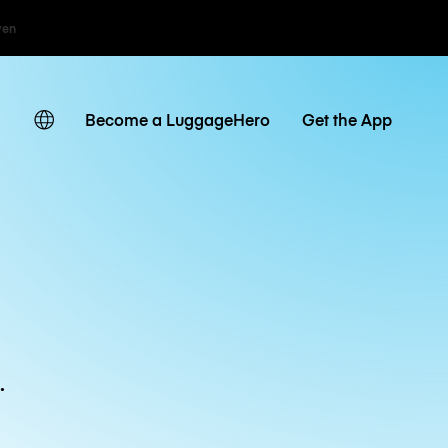
ven
Become a LuggageHero
Get the App
.