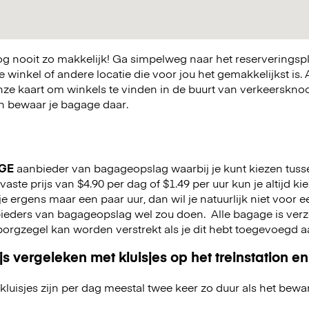
 nooit zo makkelijk! Ga simpelweg naar het reserveringsp
winkel of andere locatie die voor jou het gemakkelijkst is. A
nze kaart om winkels te vinden in de buurt van verkeerskn
 en bewaar je bagage daar.
GE
aanbieder van bagageopslag waarbij je kunt kiezen tuss
aste prijs van $4.90 per dag of $1.49 per uur kun je altijd ki
jf je ergens maar een paar uur, dan wil je natuurlijk niet voor
nbieders van bagageopslag wel zou doen.
Alle bagage is ver
n borgzegel kan worden verstrekt als je dit hebt toegevoegd 
js vergeleken met kluisjes op het treinstation en
kluisjes zijn per dag meestal twee keer zo duur als het bewa