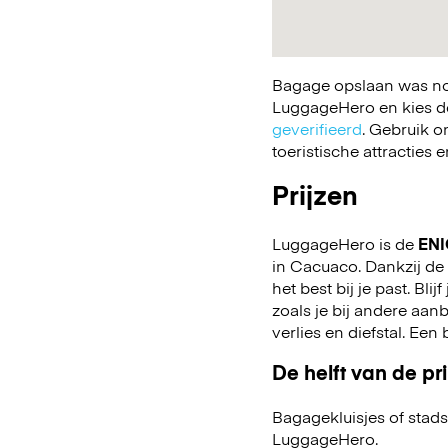
Bagage opslaan was nog
LuggageHero en kies de 
geverifieerd
. Gebruik o
toeristische attracties
Prijzen
LuggageHero is de
ENI
in Cacuaco. Dankzij de v
het best bij je past. Bli
zoals je bij andere aa
verlies en diefstal. Ee
De helft van de pri
Bagagekluisjes of stads
LuggageHero.