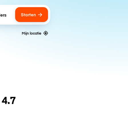
Starten
fers
Mijn locatie
n
4.7