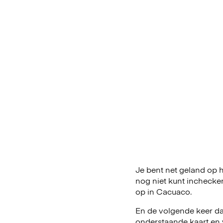
Je bent net geland op he
nog niet kunt inchecke
op in Cacuaco.
En de volgende keer da
onderstaande kaart en 