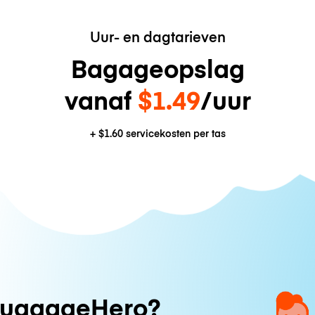
Uur- en dagtarieven
Bagageopslag
vanaf
$1.49
/uur
+
$1.60
servicekosten per tas
uggageHero?