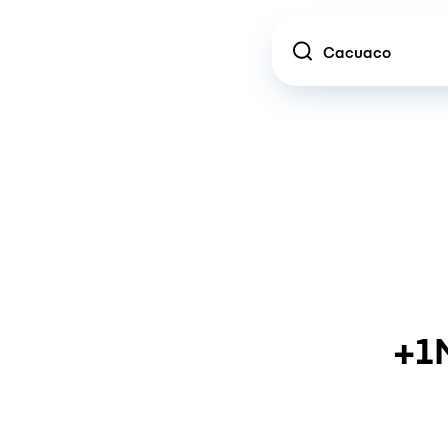
Location
+1M