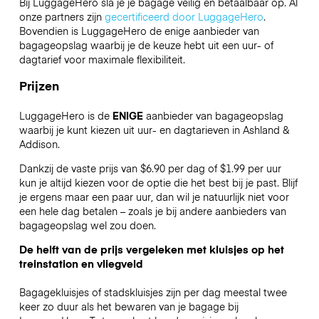
Bij LuggageHero sla je je bagage veilig en betaalbaar op. Al
onze partners zijn
gecertificeerd door LuggageHero
.
Bovendien is LuggageHero de enige aanbieder van
bagageopslag waarbij je de keuze hebt uit een uur- of
dagtarief voor maximale flexibiliteit.
Prijzen
LuggageHero is de
ENIGE
aanbieder van bagageopslag
waarbij je kunt kiezen uit uur- en dagtarieven in Ashland &
Addison.
Dankzij de vaste prijs van $6.90 per dag of $1.99 per uur
kun je altijd kiezen voor de optie die het best bij je past. Blijf
je ergens maar een paar uur, dan wil je natuurlijk niet voor
een hele dag betalen – zoals je bij andere aanbieders van
bagageopslag wel zou doen.
De helft van de prijs vergeleken met kluisjes op het
treinstation en vliegveld
Bagagekluisjes of stadskluisjes zijn per dag meestal twee
keer zo duur als het bewaren van je bagage bij