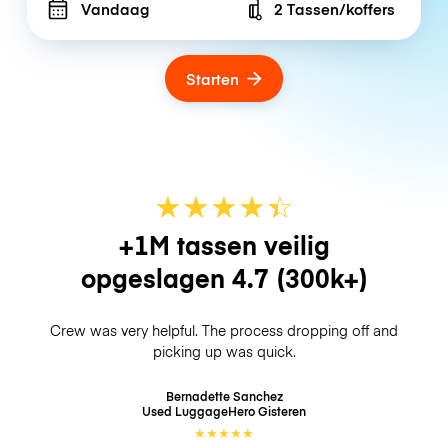
Vandaag
2 Tassen/koffers
Number of bags
Starten
★
★
★
★
☆
★
+1M tassen veilig
opgeslagen
4.7
(300k+)
Crew was very helpful. The process dropping off and
picking up was quick.
Bernadette Sanchez
Used LuggageHero
Gisteren
★
★
★
★
★