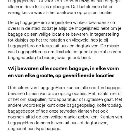
LuggageHero. Tot voor kort konden reizigers hun bagage
alleen in deze kluisjes opbergen. Dat betekende dat er
weinig keuze was als het aankwam op prijs en locatie.
De bij LuggageHero aangesloten winkels bevinden zich
overal in de stad, zodat je altijd de mogelijkheid hebt om je
bagage op een veilige locatie te bewaren. In tegenstelling
tot kluisjes op het treinstation en vliegveld, heb je bij
LuggageHero de keuze uit uur- en dagtarieven. De missie
van LuggageHero is om flexibele en goedkope opties voor
bagageopslag te bieden, waar je ook bent.
Wij bewaren alle soorten bagage, in elke vorm
en van elke grootte, op geverifieerde locaties
Gebruikers van LuggageHero kunnen alle soorten bagage
bewaren bij een van onze opslaglocaties. Het maakt niet uit
of het om skispullen, fotoapparatuur of rugtassen gaat. Met
andere woorden: je kunt onze bagageopslag, kofferopslag,
bagagedepot of hoe onze tevreden klanten het ook
noemen, altijd op een veilige manier gebruiken. Klanten van
LuggageHero kunnen kiezen uit uur- of dagtarieven,
ongeacht hun type bagage.