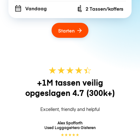
Vandaag
2 Tassen/koffers
Number of bags
Starten
★
★
★
★
☆
★
+1M tassen veilig
opgeslagen
4.7
(300k+)
Excellent, friendly and helpful
Alex Spofforth
Used LuggageHero
Gisteren
★
★
★
★
★