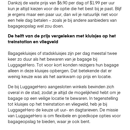
Dankzij de vaste prijs van $6.90 per dag of $1.99 per uur
kun je altijd kiezen voor de optie die het best bij je past. Blijf
je ergens maar een paar uur, dan wil je natuurlijk niet voor
een hele dag betalen – zoals je bij andere aanbieders van
bagageopslag wel zou doen.
De helft van de prijs vergeleken met kluisjes op het
treinstation en vliegveld
Bagagekluisjes of stadskluisjes zijn per dag meestal twee
keer zo duur als het bewaren van je bagage bij
LuggageHero. Tot voor kort konden reizigers hun bagage
alleen in deze kluisjes opbergen. Dat betekende dat er
weinig keuze was als het aankwam op prijs en locatie.
De bij LuggageHero aangesloten winkels bevinden zich
overal in de stad, zodat je altijd de mogelijkheid hebt om je
bagage op een veilige locatie te bewaren. In tegenstelling
tot kluisjes op het treinstation en vliegveld, heb je bij
LuggageHero de keuze uit uur- en dagtarieven. De missie
van LuggageHero is om flexibele en goedkope opties voor
bagageopslag te bieden, waar je ook bent.