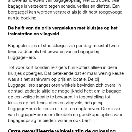
bagage is verzekerd tegen schade, verlies en diefstal. Een
borgzegel kan worden verstrekt als je dit hebt toegevoegd
aan je boeking.
De helft van de prijs vergeleken met kluisjes op het
treinstation en vliegveld
Bagagekluisjes of stadskluisjes zijn per dag meestal twee
keer zo duur als het bewaren van je bagage bij
LuggageHero.
Tot voor kort konden reizigers hun koffers alleen in deze
kluisjes opbergen. Dat betekende dat er maar weinig keuze
was als het aankwam op prijs en locatie. De bij
LuggageHero aangesloten winkels bevinden zich overal in
de stad, zodat je altijd de mogelijkheid hebt om je bagage
op een veilige locatie te bewaren. In tegenstelling tot
kluisjes op het treinstation en vliegveld, heb je bij
LuggageHero de keuze uit uur- en dagtarieven. De missie
van LuggageHero is om flexibele en goedkope opties voor
bagageopslag te bieden, waar je ook bent.
Onze geverifieerde winkels zijn de oplossing