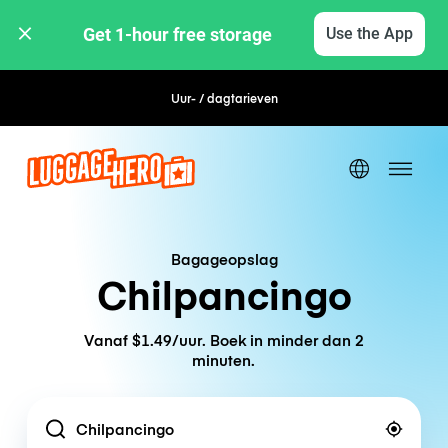
Get 1-hour free storage 
Use the App
Uur- / dagtarieven
Flexibel boeken
Bagageopslag
Chilpancingo
Vanaf $1.49/uur. Boek in minder dan 2
minuten.
Location