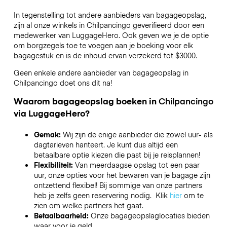
In tegenstelling tot andere aanbieders van bagageopslag,
zijn al onze winkels in
Chilpancingo
geverifieerd door een
medewerker van LuggageHero. Ook geven we je de optie
om borgzegels toe te voegen aan je boeking voor elk
bagagestuk en is de inhoud ervan verzekerd tot
$3000
.
Geen enkele andere aanbieder van bagageopslag in
Chilpancingo
doet ons dit na!
Waarom bagageopslag boeken in
Chilpancingo
via LuggageHero?
Gemak:
Wij zijn de enige aanbieder die zowel uur- als
dagtarieven hanteert. Je kunt dus altijd een
betaalbare optie kiezen die past bij je reisplannen!
Flexibiliteit:
Van meerdaagse opslag tot een paar
uur, onze opties voor het bewaren van je bagage zijn
ontzettend flexibel! Bij sommige van onze partners
heb je zelfs geen reservering nodig. Klik
hier
om te
zien om welke partners het gaat.
Betaalbaarheid:
Onze bagageopslaglocaties bieden
waar voor je geld