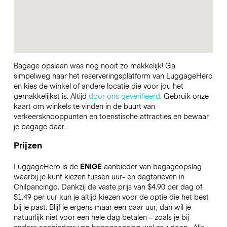
Bagage opslaan was nog nooit zo makkelijk! Ga
simpelweg naar het reserveringsplatform van LuggageHero
en kies de winkel of andere locatie die voor jou het
gemakkelijkst is. Altijd
door ons geverifieerd
. Gebruik onze
kaart om winkels te vinden in de buurt van
verkeersknooppunten en toeristische attracties en bewaar
je bagage daar.
Prijzen
LuggageHero is de
ENIGE
aanbieder van bagageopslag
waarbij je kunt kiezen tussen uur- en dagtarieven in
Chilpancingo. Dankzij de vaste prijs van $4.90 per dag of
$1.49 per uur kun je altijd kiezen voor de optie die het best
bij je past. Blijf je ergens maar een paar uur, dan wil je
natuurlijk niet voor een hele dag betalen – zoals je bij
andere aanbieders van bagageopslag wel zou doen.
Alle