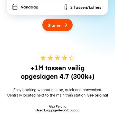
Vandaag
2 Tassen/koffers
Number of bags
Starten
★
★
★
★
☆
★
+1M tassen veilig
opgeslagen
4.7
(300k+)
Easy booking without an app, quick and convenient.
Centrally located next to the main train station.
See original
Alex Peralta
Used LuggageHero
Vandaag