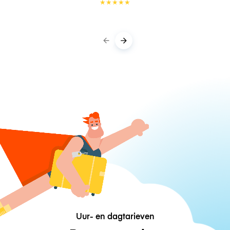
★
★
★
★
★
Uur- en dagtarieven