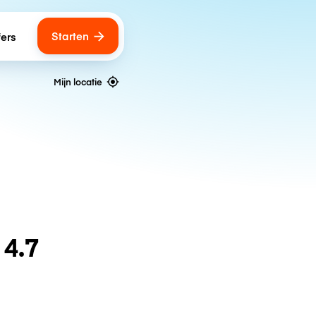
Starten
fers
Mijn locatie
n
4.7