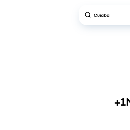
Location
+1M