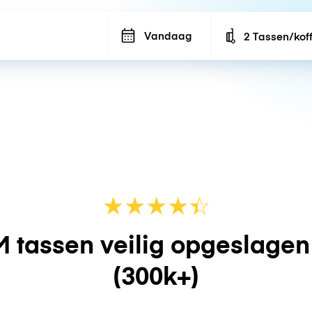
Vandaag
2 Tassen/kof
Number of bags
★
★
★
★
☆
★
 tassen veilig opgeslage
(300k+)