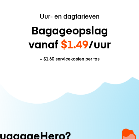
Uur- en dagtarieven
Bagageopslag
vanaf
$1.49
/uur
+
$1.60
servicekosten per tas
uggageHero?