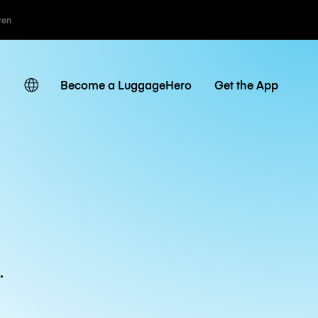
ven
Become a LuggageHero
Get the App
.