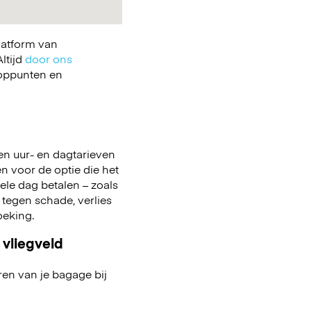
latform van
ltijd
door ons
ooppunten en
en uur- en dagtarieven
en voor de optie die het
 hele dag betalen – zoals
 tegen schade, verlies
boeking.
 vliegveld
ren van je bagage bij