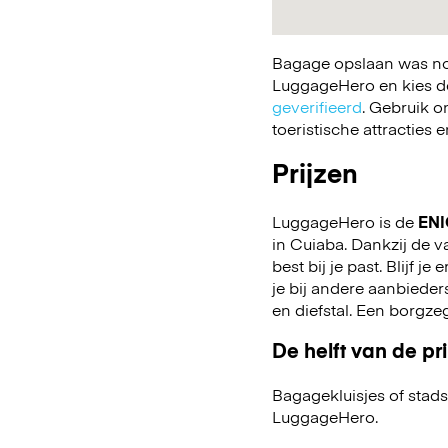
Bagage opslaan was nog
LuggageHero en kies de 
geverifieerd
. Gebruik o
toeristische attracties
Prijzen
LuggageHero is de
ENI
in Cuiaba. Dankzij de va
best bij je past. Blijf j
je bij andere aanbiede
en diefstal. Een borgze
De helft van de pri
Bagagekluisjes of stads
LuggageHero.