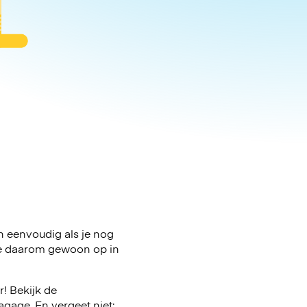
en eenvoudig als je nog
age daarom gewoon op in
! Bekijk de
gage. En vergeet niet: