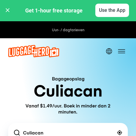
Get 1-hour free storage 
Use the App
Uur- / dagtarieven
Bagageopslag
Culiacan
Vanaf $1.49/uur. Boek in minder dan 2
minuten.
Location