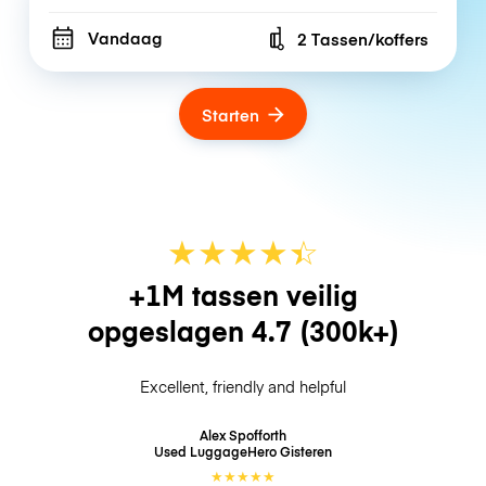
Vandaag
2 Tassen/koffers
Number of bags
Starten
★
★
★
★
☆
★
+1M tassen veilig
opgeslagen
4.7
(300k+)
Excellent, friendly and helpful
Alex Spofforth
Used LuggageHero
Gisteren
★
★
★
★
★