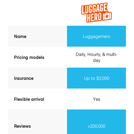
Name
LuggageHero
Daily, Hourly, & multi-
Pricing models
day
Insurance
Up to $3,000
Flexible arrival
Yes
Reviews
+200.000