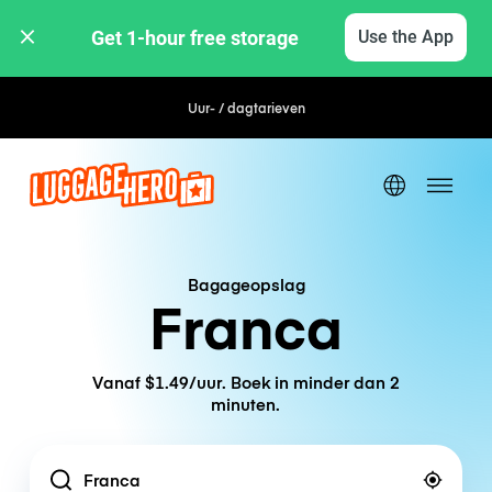
Get 1-hour free storage 
Use the App
Uur- / dagtarieven
Bagageopslag
Franca
Vanaf $1.49/uur. Boek in minder dan 2
minuten.
Location