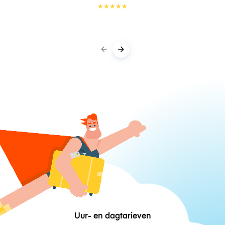
★
★
★
★
★
Uur- en dagtarieven