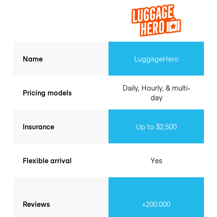
Name
LuggageHero
Daily, Hourly, & multi-
Pricing models
day
Insurance
Up to $2,500
Flexible arrival
Yes
Reviews
+200.000