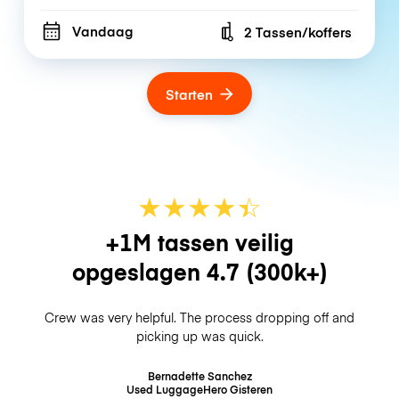
Vandaag
2 Tassen/koffers
Number of bags
Starten
★
★
★
★
☆
★
+1M tassen veilig
opgeslagen
4.7
(300k+)
Crew was very helpful. The process dropping off and
picking up was quick.
Bernadette Sanchez
Used LuggageHero
Gisteren