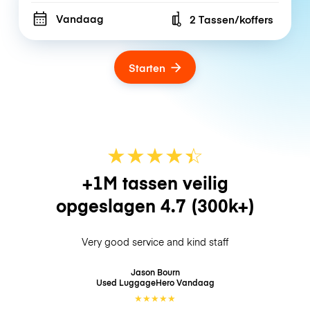
Vandaag
2 Tassen/koffers
Number of bags
Starten
★
★
★
★
☆
★
+1M tassen veilig
opgeslagen
4.7
(300k+)
Very good service and kind staff
Jason Bourn
Used LuggageHero
Vandaag
★
★
★
★
★