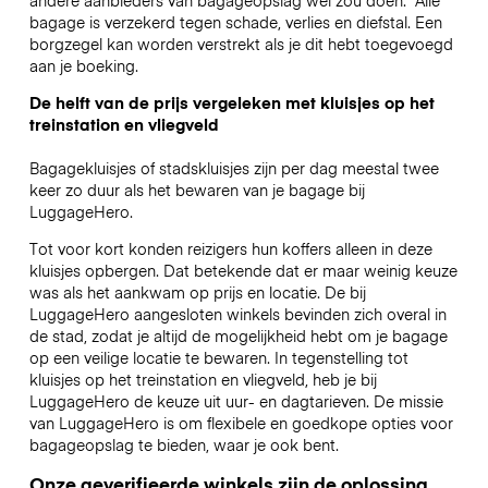
bagage is verzekerd tegen schade, verlies en diefstal. Een
borgzegel kan worden verstrekt als je dit hebt toegevoegd
aan je boeking.
De helft van de prijs vergeleken met kluisjes op het
treinstation en vliegveld
Bagagekluisjes of stadskluisjes zijn per dag meestal twee
keer zo duur als het bewaren van je bagage bij
LuggageHero.
Tot voor kort konden reizigers hun koffers alleen in deze
kluisjes opbergen. Dat betekende dat er maar weinig keuze
was als het aankwam op prijs en locatie. De bij
LuggageHero aangesloten winkels bevinden zich overal in
de stad, zodat je altijd de mogelijkheid hebt om je bagage
op een veilige locatie te bewaren. In tegenstelling tot
kluisjes op het treinstation en vliegveld, heb je bij
LuggageHero de keuze uit uur- en dagtarieven. De missie
van LuggageHero is om flexibele en goedkope opties voor
bagageopslag te bieden, waar je ook bent.
Onze geverifieerde winkels zijn de oplossing