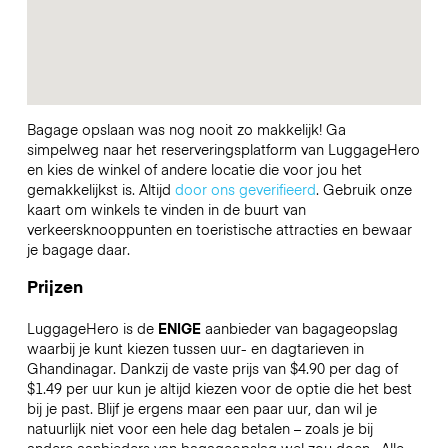
Bagage opslaan was nog nooit zo makkelijk! Ga
simpelweg naar het reserveringsplatform van LuggageHero
en kies de winkel of andere locatie die voor jou het
gemakkelijkst is. Altijd
door ons geverifieerd
. Gebruik onze
kaart om winkels te vinden in de buurt van
verkeersknooppunten en toeristische attracties en bewaar
je bagage daar.
Prijzen
LuggageHero is de
ENIGE
aanbieder van bagageopslag
waarbij je kunt kiezen tussen uur- en dagtarieven in
Ghandinagar. Dankzij de vaste prijs van $4.90 per dag of
$1.49 per uur kun je altijd kiezen voor de optie die het best
bij je past. Blijf je ergens maar een paar uur, dan wil je
natuurlijk niet voor een hele dag betalen – zoals je bij
andere aanbieders van bagageopslag wel zou doen.
Alle