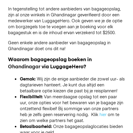
In tegenstelling tot andere aanbieders van bagageopslag,
zijn al onze winkels in
Ghandinagar
geverifieerd door een
medewerker van LuggageHero. Ook geven we je de optie
om borgzegels toe te voegen aan je boeking voor elk
bagagestuk en is de inhoud ervan verzekerd tot
$2500
.
Geen enkele andere aanbieder van bagageopslag in
Ghandinagar
doet ons dit na!
Waarom bagageopslag boeken in
Ghandinagar
via LuggageHero?
Gemak:
Wij zijn de enige aanbieder die zowel uur- als
dagtarieven hanteert. Je kunt dus altijd een
betaalbare optie kiezen die past bij je reisplannen!
Flexibiliteit:
Van meerdaagse opslag tot een paar
uur, onze opties voor het bewaren van je bagage zijn
ontzettend flexibel! Bij sommige van onze partners
heb je zelfs geen reservering nodig. Klik
hier
om te
zien om welke partners het gaat.
Betaalbaarheid:
Onze bagageopslaglocaties bieden
waar voor je geld