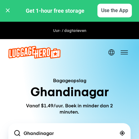
Get 1-hour free storage 
Use the App
Uur- / dagtarieven
Bagageopslag
Ghandinagar
Vanaf $1.49/uur. Boek in minder dan 2
minuten.
Location