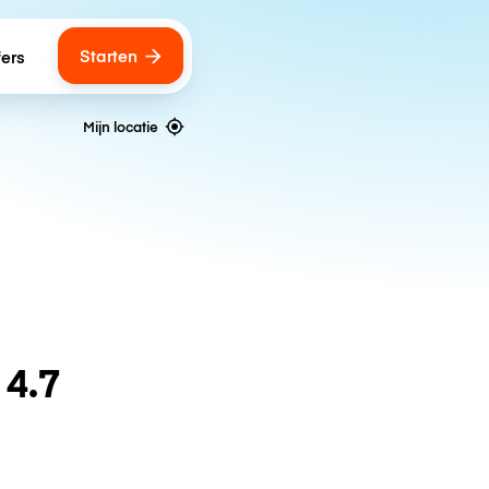
Starten
fers
Mijn locatie
n
4.7