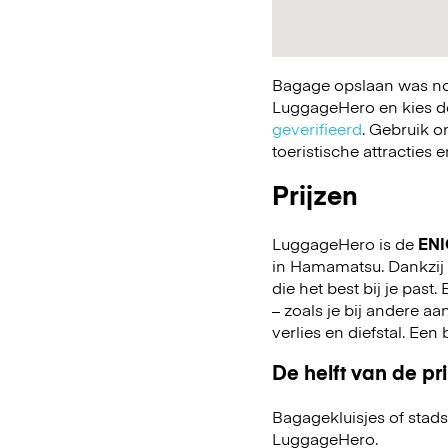
Bagage opslaan was nog
LuggageHero en kies de 
geverifieerd
. Gebruik o
toeristische attracties
Prijzen
LuggageHero is de
ENI
in Hamamatsu. Dankzij de
die het best bij je past.
– zoals je bij andere 
verlies en diefstal. Ee
De helft van de pri
Bagagekluisjes of stads
LuggageHero.