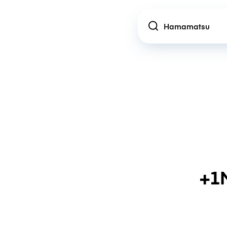
Location
+1M