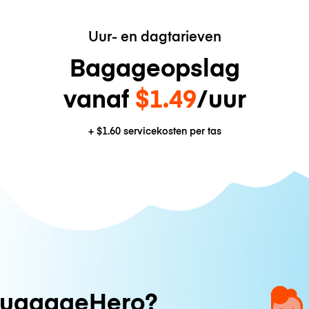
Uur- en dagtarieven
Bagageopslag
vanaf
$1.49
/uur
+
$1.60
servicekosten per tas
uggageHero?