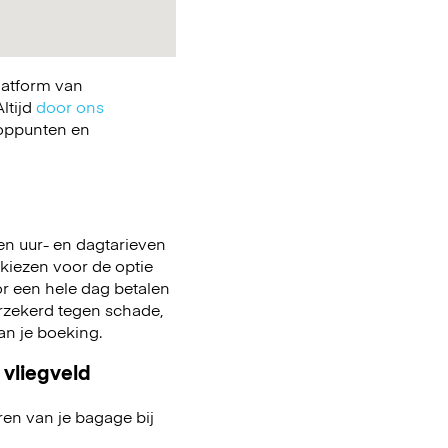
latform van
ltijd
door ons
ooppunten en
en uur- en dagtarieven
 kiezen voor de optie
voor een hele dag betalen
rzekerd tegen schade,
aan je boeking.
 vliegveld
ren van je bagage bij