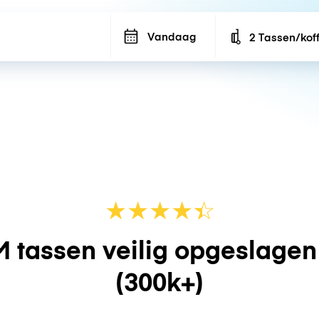
Vandaag
2 Tassen/kof
Number of bags
★
★
★
★
☆
★
 tassen veilig opgeslage
(300k+)