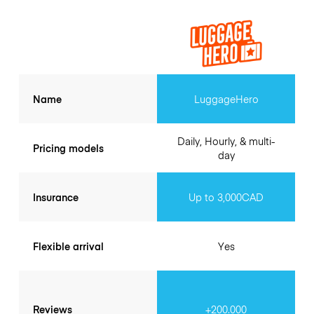
Name
LuggageHero
Daily, Hourly, & multi-
Pricing models
day
Insurance
Up to 3,000CAD
Flexible arrival
Yes
Reviews
+200.000