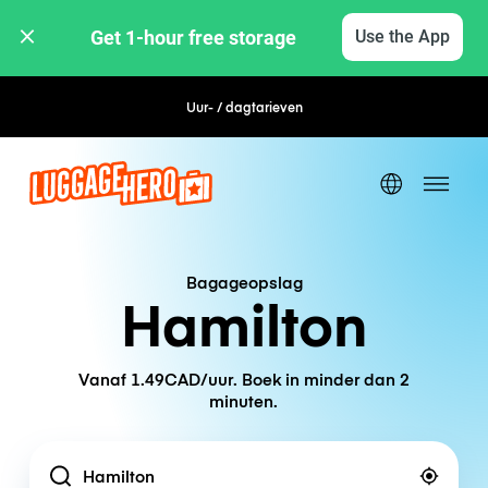
Get 1-hour free storage 
Use the App
Uur- / dagtarieven
Flexibel boeken
Bagageopslag
Hamilton
Vanaf 1.49CAD/uur. Boek in minder dan 2
minuten.
Location