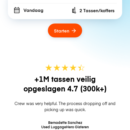
Vandaag
2 Tassen/koffers
Number of bags
Starten
★
★
★
★
☆
★
+1M tassen veilig
opgeslagen
4.7
(300k+)
Crew was very helpful. The process dropping off and
picking up was quick.
Bernadette Sanchez
Used LuggageHero
Gisteren