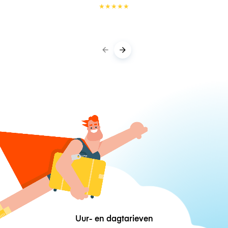
★
★
★
★
★
Uur- en dagtarieven