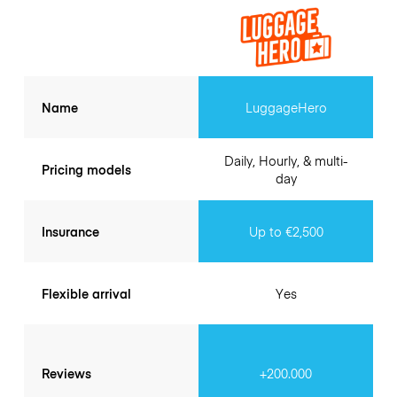
Name
LuggageHero
Daily, Hourly, & multi-
Pricing models
day
Insurance
Up to €2,500
Flexible arrival
Yes
Reviews
+200.000