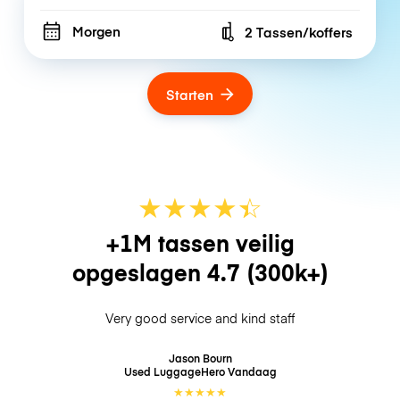
Morgen
2 Tassen/koffers
Number of bags
Starten
★
★
★
★
☆
★
+1M tassen veilig
opgeslagen
4.7
(300k+)
Very good service and kind staff
Jason Bourn
Used LuggageHero
Vandaag
★
★
★
★
★