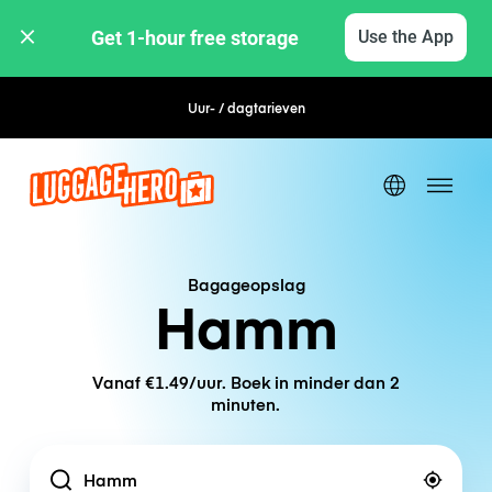
Get 1-hour free storage 
Use the App
Uur- / dagtarieven
Flexibel boeken
Bagageopslag
Hamm
Vanaf €1.49/uur. Boek in minder dan 2
minuten.
Location