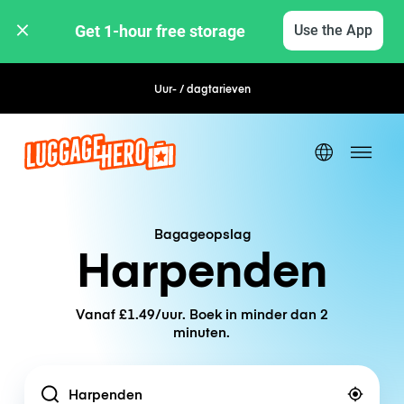
Get 1-hour free storage 
Use the App
Uur- / dagtarieven
Flexibel boeken
Bagageopslag
Harpenden
Vanaf £1.49/uur. Boek in minder dan 2
minuten.
Location