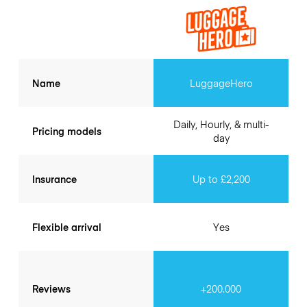
Name
LuggageHero
Daily, Hourly, & multi-
Pricing models
day
Insurance
Up to £2,200
Flexible arrival
Yes
Reviews
+200.000