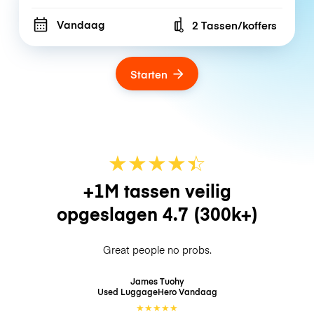
Vandaag
2 Tassen/koffers
Number of bags
Starten
★
★
★
★
☆
★
+1M tassen veilig
opgeslagen
4.7
(300k+)
Great people no probs.
James Tuohy
Used LuggageHero
Vandaag
★
★
★
★
★