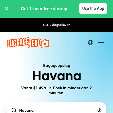
Get 1-hour free storage 
Use the App
Uur- / dagtarieven
Flexibel boeken
Bagageopslag
Havana
Vanaf $1.49/uur. Boek in minder dan 2
minuten.
Location