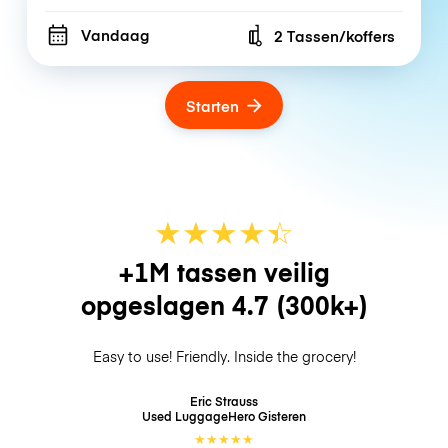
Vandaag
2 Tassen/koffers
Number of bags
Starten
★
★
★
★
☆
★
+1M tassen veilig
opgeslagen
4.7
(300k+)
Easy to use! Friendly. Inside the grocery!
Eric Strauss
Used LuggageHero
Gisteren
★
★
★
★
★