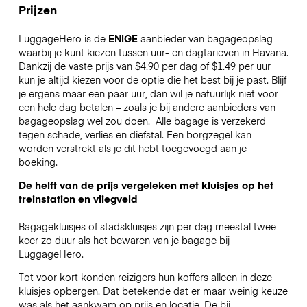
Prijzen
LuggageHero is de
ENIGE
aanbieder van bagageopslag
waarbij je kunt kiezen tussen uur- en dagtarieven in Havana.
Dankzij de vaste prijs van $4.90 per dag of $1.49 per uur
kun je altijd kiezen voor de optie die het best bij je past. Blijf
je ergens maar een paar uur, dan wil je natuurlijk niet voor
een hele dag betalen – zoals je bij andere aanbieders van
bagageopslag wel zou doen.
Alle bagage is verzekerd
tegen schade, verlies en diefstal. Een borgzegel kan
worden verstrekt als je dit hebt toegevoegd aan je
boeking.
De helft van de prijs vergeleken met kluisjes op het
treinstation en vliegveld
Bagagekluisjes of stadskluisjes zijn per dag meestal twee
keer zo duur als het bewaren van je bagage bij
LuggageHero.
Tot voor kort konden reizigers hun koffers alleen in deze
kluisjes opbergen. Dat betekende dat er maar weinig keuze
was als het aankwam op prijs en locatie. De bij