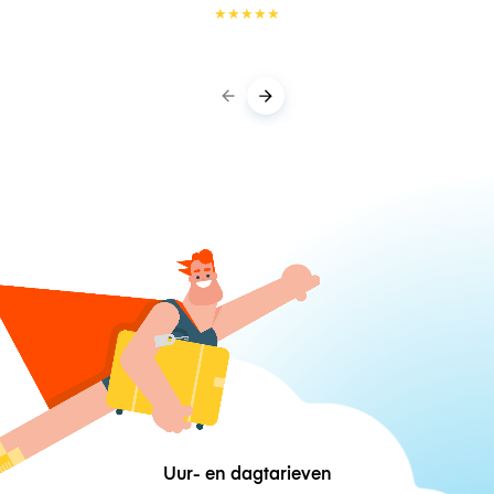
★
★
★
★
★
Uur- en dagtarieven