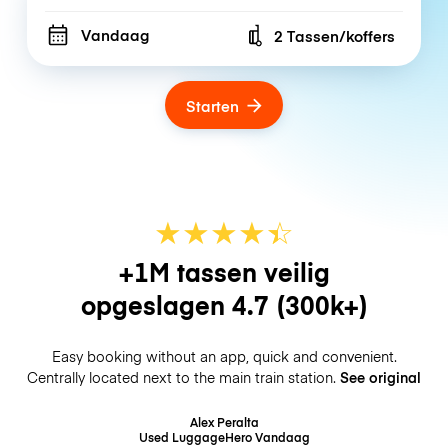
Vandaag
2 Tassen/koffers
Number of bags
Starten
★
★
★
★
☆
★
+1M tassen veilig
opgeslagen
4.7
(300k+)
Easy booking without an app, quick and convenient.
Centrally located next to the main train station.
See original
Alex Peralta
Used LuggageHero
Vandaag