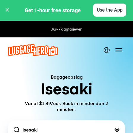
Get 1-hour free storage 
Use the App
Uur- / dagtarieven
Bagageopslag
Isesaki
Vanaf $1.49/uur. Boek in minder dan 2
minuten.
Location