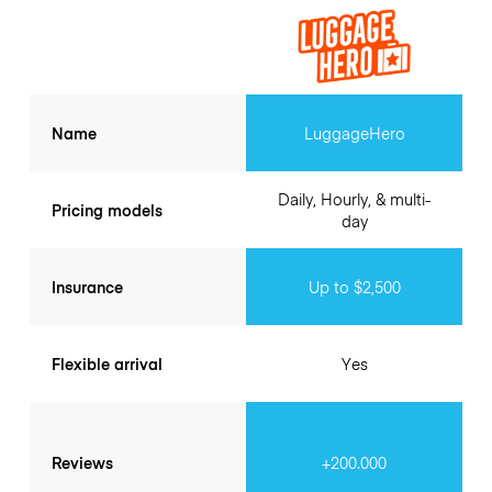
Name
LuggageHero
Daily, Hourly, & multi-
Pricing models
day
Insurance
Up to $2,500
Flexible arrival
Yes
Reviews
+200.000