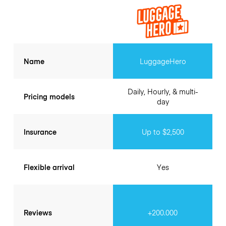
Name
LuggageHero
Daily, Hourly, & multi-
Pricing models
day
Insurance
Up to $2,500
Flexible arrival
Yes
Reviews
+200.000