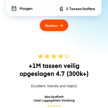
Morgen
2 Tassen/koffers
Number of bags
Starten
★
★
★
★
☆
★
+1M tassen veilig
opgeslagen
4.7
(300k+)
Excellent, friendly and helpful
Alex Spofforth
Used LuggageHero
Vandaag
★
★
★
★
★