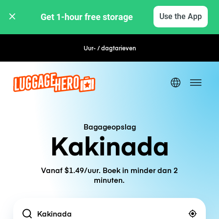
Get 1-hour free storage 
Use the App
Uur- / dagtarieven
Flexibel boeken
Bagageopslag
Kakinada
Vanaf $1.49/uur. Boek in minder dan 2
minuten.
Location