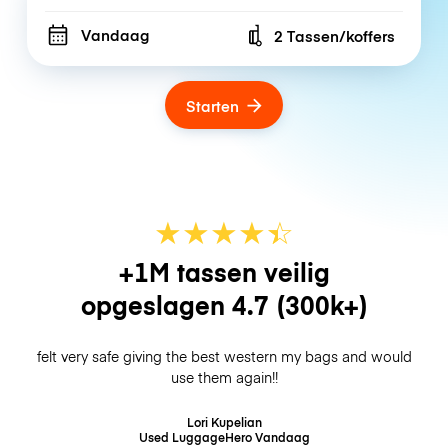
Vandaag
2 Tassen/koffers
Number of bags
Starten
★
★
★
★
☆
★
+1M tassen veilig
opgeslagen
4.7
(300k+)
felt very safe giving the best western my bags and would
use them again!!
Lori Kupelian
Used LuggageHero
Vandaag