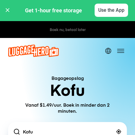
Get 1-hour free storage 
Use the App
Boek nu, betaal later
Bagageopslag
Kofu
Vanaf $1.49/uur. Boek in minder dan 2
minuten.
Location