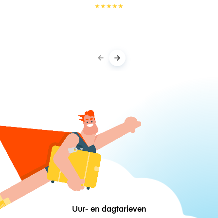
★
★
★
★
★
Uur- en dagtarieven