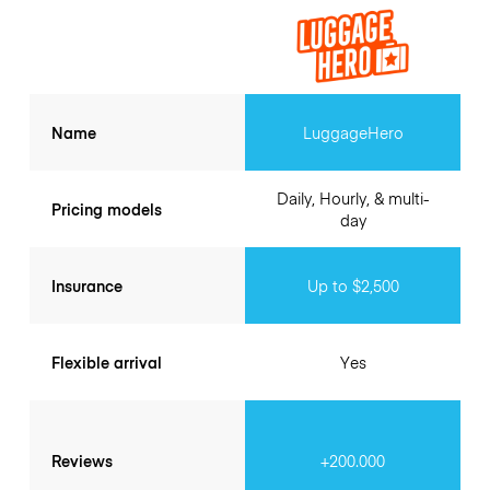
Name
LuggageHero
Daily, Hourly, & multi-
Pricing models
day
Insurance
Up to $2,500
Flexible arrival
Yes
Reviews
+200.000