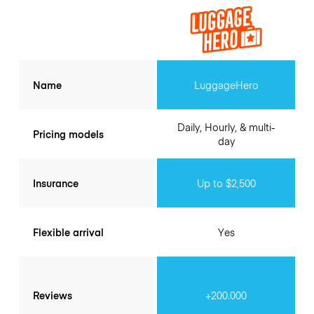
Name
LuggageHero
Daily, Hourly, & multi-
Pricing models
day
Insurance
Up to $2,500
Flexible arrival
Yes
Reviews
+200.000