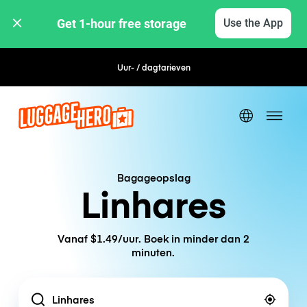
Get 1-hour free storage 
Use the App
Uur- / dagtarieven
Flexibel boeken
Bagageopslag
Linhares
Vanaf $1.49/uur. Boek in minder dan 2
minuten.
Location