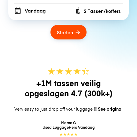
Vandaag
2 Tassen/koffers
Number of bags
Starten
★
★
★
★
☆
★
+1M tassen veilig
opgeslagen
4.7
(300k+)
Very easy to just drop off your luggage !!!
See original
Marco C
Used LuggageHero
Vandaag
★
★
★
★
★