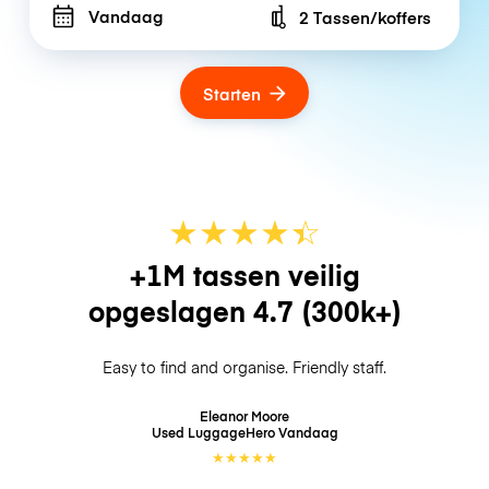
Vandaag
2 Tassen/koffers
Number of bags
Starten
★
★
★
★
☆
★
+1M tassen veilig
opgeslagen
4.7
(300k+)
Easy to find and organise. Friendly staff.
Eleanor Moore
Used LuggageHero
Vandaag
★
★
★
★
★