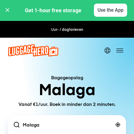
Get 1-hour free storage 
Use the App
Uur- / dagtarieven
Flexibel boeken
Bagageopslag
Malaga
Vanaf €1/uur. Boek in minder dan 2 minuten.
Location