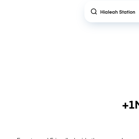
Location
+1M