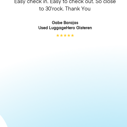
Easy check in. Easy to check out. So close
to 30’rock. Thank You
Gabe Barajas
Used LuggageHero
Gisteren
★
★
★
★
★