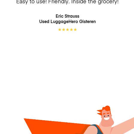
Easy to use! Friendly. Inside the grocery!
Eric Strauss
Used LuggageHero
Gisteren
★
★
★
★
★