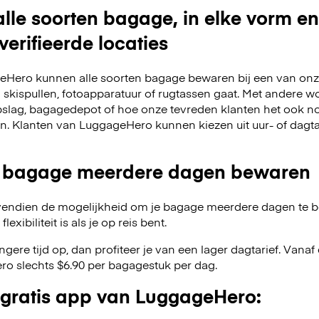
lle soorten bagage, in elke vorm en
verifieerde locaties
Hero kunnen alle soorten bagage bewaren bij een van onze
m skispullen, fotoapparatuur of rugtassen gaat. Met andere w
slag, bagagedepot of hoe onze tevreden klanten het ook no
en. Klanten van LuggageHero kunnen kiezen uit uur- of dagt
 bagage meerdere dagen bewaren
endien de mogelijkheid om je bagage meerdere dagen te 
exibiliteit is als je op reis bent.
angere tijd op, dan profiteer je van een lager dagtarief. Van
o slechts $6.90 per bagagestuk per dag.
gratis app van LuggageHero: