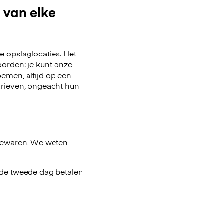
 van elke
 opslaglocaties. Het
oorden: je kunt onze
emen, altijd op een
arieven, ongeacht hun
bewaren. We weten
af de tweede dag betalen