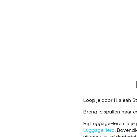
Loop je door Hialeah St
Breng je spullen naar e
Bij LuggageHero sla je 
LuggageHero
. Bovendi
uit een uur- of dagtarief