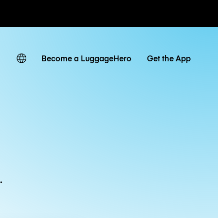
ven
Become a LuggageHero
Get the App
.