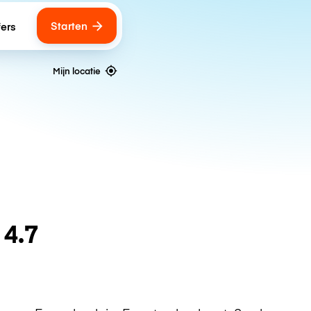
Starten
fers
Mijn locatie
n
4.7