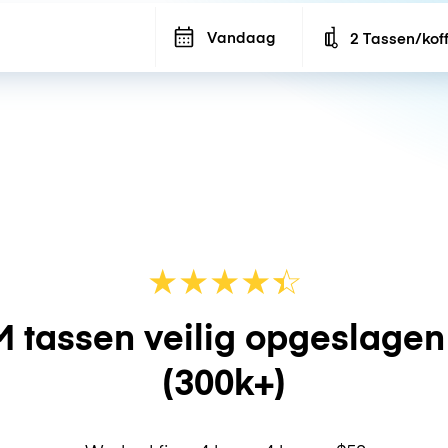
Vandaag
2 Tassen/kof
Number of bags
★
★
★
★
☆
★
 tassen veilig opgeslage
(300k+)