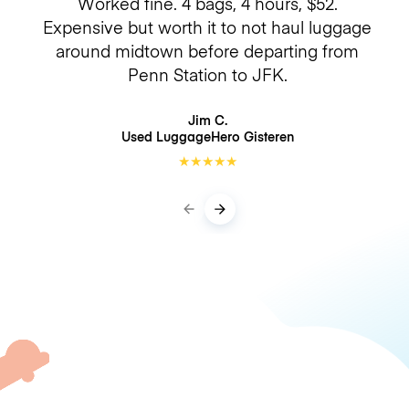
Worked fine. 4 bags, 4 hours, $52.
Expensive but worth it to not haul luggage
around midtown before departing from
Penn Station to JFK.
Jim C.
Used LuggageHero
Gisteren
★
★
★
★
★