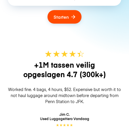
Starten
★
★
★
★
☆
★
+1M tassen veilig
opgeslagen
4.7
(300k+)
Worked fine. 4 bags, 4 hours, $52. Expensive but worth it to
not haul luggage around midtown before departing from
Penn Station to JFK.
Jim C.
Used LuggageHero
Vandaag
★
★
★
★
★