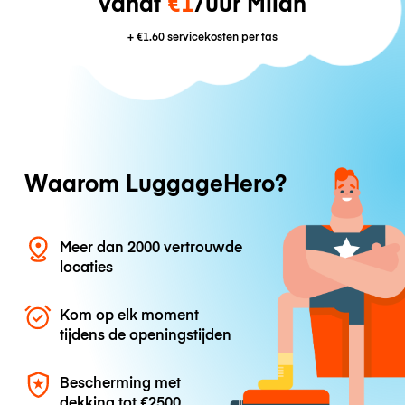
vanaf
€1
/uur Milan
+
€1.60
servicekosten per tas
Waarom LuggageHero?
Meer dan 2000 vertrouwde
locaties
Kom op elk moment
tijdens de openingstijden
Bescherming met
dekking tot
€2500