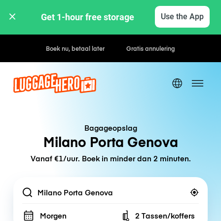
Get 1-hour free storage 
Use the App
Boek nu, betaal later
Gratis annulering
Bagageopslag
Milano Porta Genova
Vanaf €1/uur. Boek in minder dan 2 minuten.
Location
Morgen
2 Tassen/koffers
Number of bags