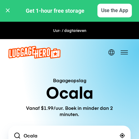
Get 1-hour free storage 
Use the App
Uur- / dagtarieven
Flexibel boeken
Bagageopslag
Ocala
Vanaf $1.99/uur. Boek in minder dan 2
minuten.
Location