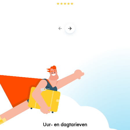
★
★
★
★
★
Uur- en dagtarieven