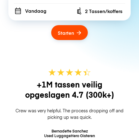
Vandaag
2 Tassen/koffers
Number of bags
Starten
★
★
★
★
☆
★
+1M tassen veilig
opgeslagen
4.7
(300k+)
Crew was very helpful. The process dropping off and
picking up was quick.
Bernadette Sanchez
Used LuggageHero
Gisteren