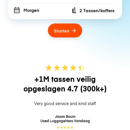
Morgen
2 Tassen/koffers
Number of bags
Starten
★
★
★
★
☆
★
+1M tassen veilig
opgeslagen
4.7
(300k+)
Very good service and kind staff
Jason Bourn
Used LuggageHero
Vandaag
★
★
★
★
★