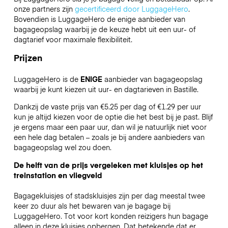
onze partners zijn
gecertificeerd door LuggageHero
.
Bovendien is LuggageHero de enige aanbieder van
bagageopslag waarbij je de keuze hebt uit een uur- of
dagtarief voor maximale flexibiliteit.
Prijzen
LuggageHero is de
ENIGE
aanbieder van bagageopslag
waarbij je kunt kiezen uit uur- en dagtarieven in Bastille.
Dankzij de vaste prijs van €5.25 per dag of €1.29 per uur
kun je altijd kiezen voor de optie die het best bij je past. Blijf
je ergens maar een paar uur, dan wil je natuurlijk niet voor
een hele dag betalen – zoals je bij andere aanbieders van
bagageopslag wel zou doen.
De helft van de prijs vergeleken met kluisjes op het
treinstation en vliegveld
Bagagekluisjes of stadskluisjes zijn per dag meestal twee
keer zo duur als het bewaren van je bagage bij
LuggageHero. Tot voor kort konden reizigers hun bagage
alleen in deze kluisjes opbergen. Dat betekende dat er