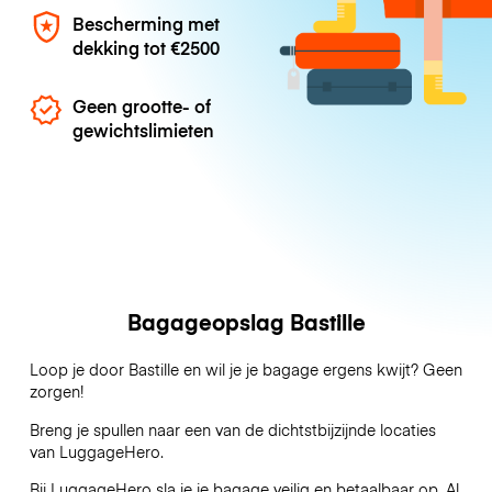
Bescherming met
dekking tot
€2500
Geen grootte- of
gewichtslimieten
Bagageopslag Bastille
Loop je door Bastille en wil je je bagage ergens kwijt? Geen
zorgen!
Breng je spullen naar een van de dichtstbijzijnde locaties
van
LuggageHero
.
Bij LuggageHero sla je je bagage veilig en betaalbaar op. Al