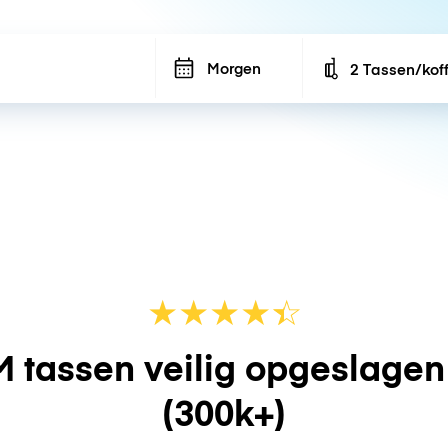
Morgen
2 Tassen/kof
Number of bags
★
★
★
★
☆
★
 tassen veilig opgeslage
(300k+)