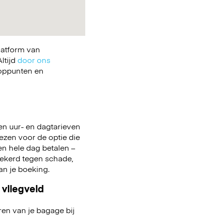
latform van
ltijd
door ons
ooppunten en
en uur- en dagtarieven
kiezen voor de optie die
 een hele dag betalen –
zekerd tegen schade,
aan je boeking.
 vliegveld
ren van je bagage bij