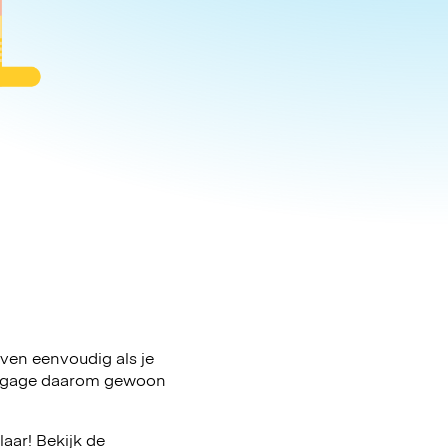
 even eenvoudig als je
e bagage daarom gewoon
aar! Bekijk de