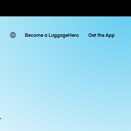
ven
Become a LuggageHero
Get the App
.