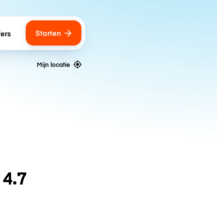
Starten
fers
Mijn locatie
n
4.7