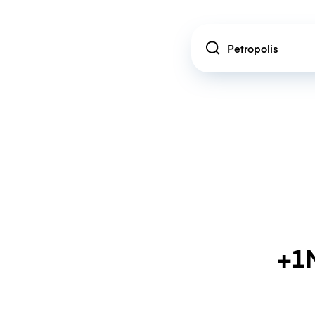
Location
+1M