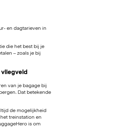
ur- en dagtarieven in
e die het best bij je
talen – zoals je bij
 vliegveld
ren van je bagage bij
pbergen. Dat betekende
ltijd de mogelijkheid
het treinstation en
 LuggageHero is om