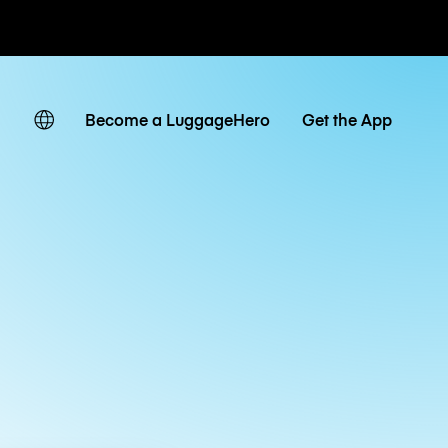
ven
Become a LuggageHero
Get the App