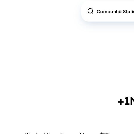
Location
+1M