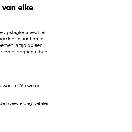
 van elke
 opslaglocaties. Het
oorden: je kunt onze
emen, altijd op een
arieven, ongeacht hun
bewaren. We weten
af de tweede dag betalen