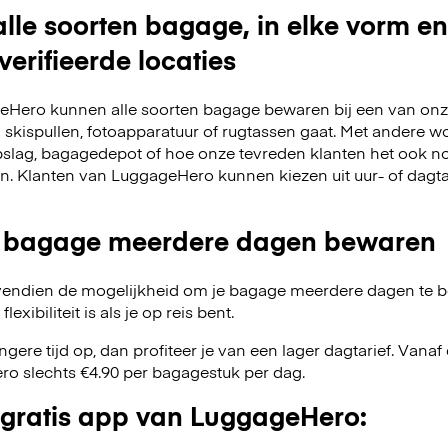
lle soorten bagage, in elke vorm en
verifieerde locaties
Hero kunnen alle soorten bagage bewaren bij een van onze
m skispullen, fotoapparatuur of rugtassen gaat. Met andere w
slag, bagagedepot of hoe onze tevreden klanten het ook no
en. Klanten van LuggageHero kunnen kiezen uit uur- of dagt
 bagage meerdere dagen bewaren
endien de mogelijkheid om je bagage meerdere dagen te 
exibiliteit is als je op reis bent.
angere tijd op, dan profiteer je van een lager dagtarief. Van
o slechts €4.90 per bagagestuk per dag.
gratis app van LuggageHero: