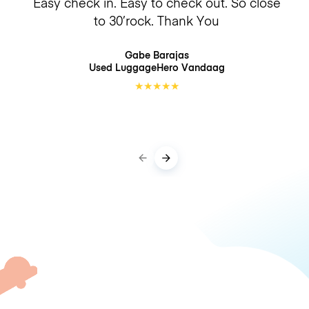
Easy check in. Easy to check out. So close
to 30’rock. Thank You
Gabe Barajas
Used LuggageHero
Vandaag
★
★
★
★
★