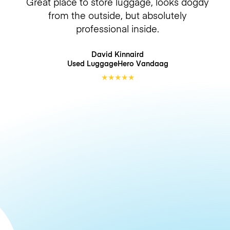
Great place to store luggage, looks dogdy
from the outside, but absolutely
professional inside.
David Kinnaird
Used LuggageHero
Vandaag
★
★
★
★
★