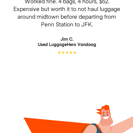
Worked fine. 4 bags, 4 hours, $52.
Expensive but worth it to not haul luggage
around midtown before departing from
Penn Station to JFK.
Jim C.
Used LuggageHero
Vandaag
★
★
★
★
★