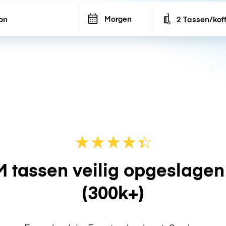
Morgen
2 Tassen/kof
Number of bags
★
★
★
★
☆
★
 tassen veilig opgeslage
(300k+)