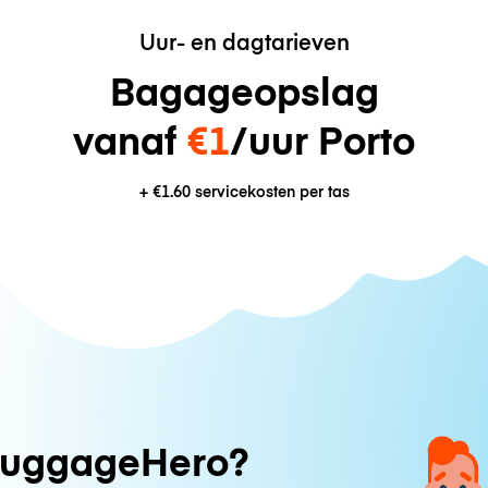
Uur- en dagtarieven
Bagageopslag
vanaf
€1
/uur Porto
+
€1.60
servicekosten per tas
uggageHero?