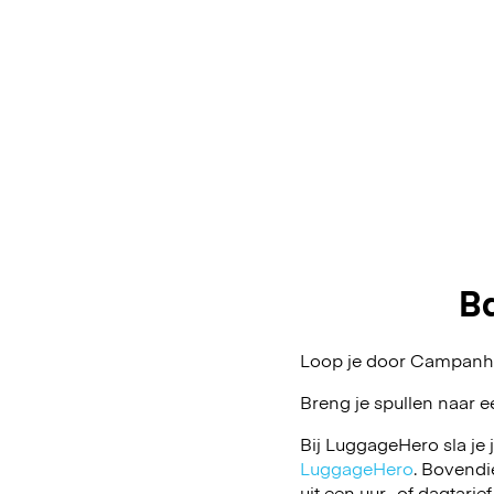
B
Loop je door Campanhã 
Breng je spullen naar e
Bij LuggageHero sla je 
LuggageHero
. Bovendi
uit een uur- of dagtarief