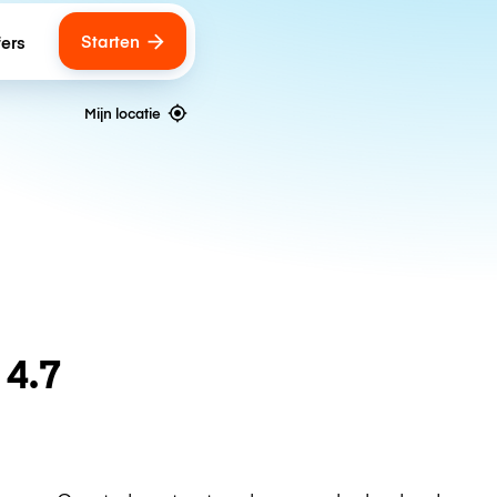
Starten
fers
Mijn locatie
n
4.7