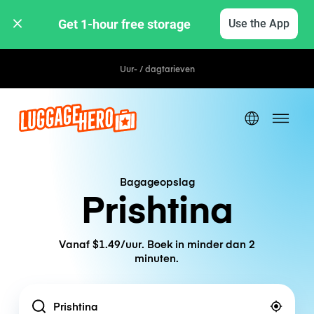
Get 1-hour free storage 
Use the App
Uur- / dagtarieven
Bagageopslag
Prishtina
Vanaf $1.49/uur. Boek in minder dan 2
minuten.
Location