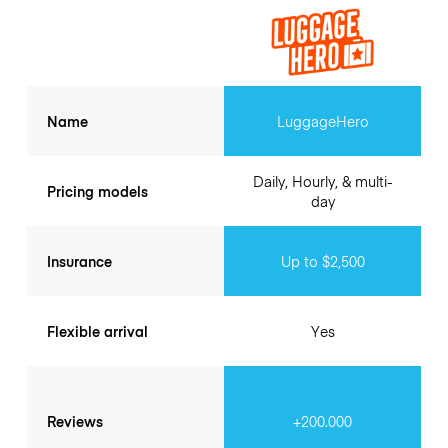
Name
LuggageHero
Daily, Hourly, & multi-
Pricing models
day
Insurance
Up to $2,500
Flexible arrival
Yes
Reviews
+200.000