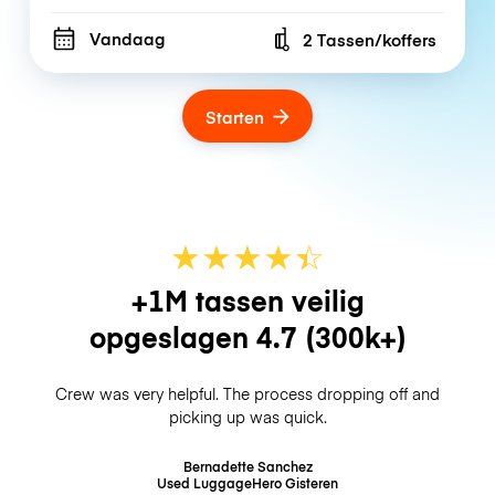
Vandaag
2 Tassen/koffers
Number of bags
Starten
★
★
★
★
☆
★
+1M tassen veilig
opgeslagen
4.7
(300k+)
Crew was very helpful. The process dropping off and
picking up was quick.
Bernadette Sanchez
Used LuggageHero
Gisteren