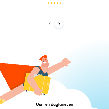
★
★
★
★
★
Uur- en dagtarieven