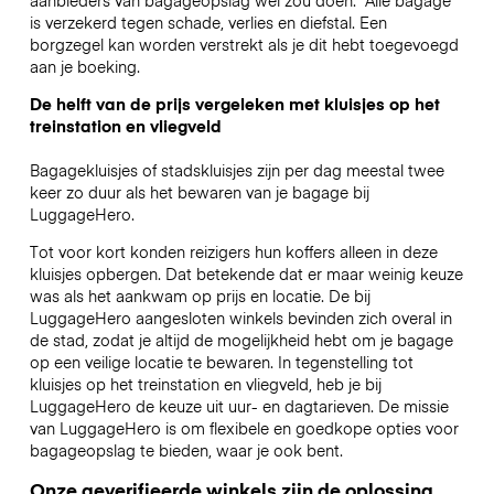
is verzekerd tegen schade, verlies en diefstal. Een
borgzegel kan worden verstrekt als je dit hebt toegevoegd
aan je boeking.
De helft van de prijs vergeleken met kluisjes op het
treinstation en vliegveld
Bagagekluisjes of stadskluisjes zijn per dag meestal twee
keer zo duur als het bewaren van je bagage bij
LuggageHero.
Tot voor kort konden reizigers hun koffers alleen in deze
kluisjes opbergen. Dat betekende dat er maar weinig keuze
was als het aankwam op prijs en locatie. De bij
LuggageHero aangesloten winkels bevinden zich overal in
de stad, zodat je altijd de mogelijkheid hebt om je bagage
op een veilige locatie te bewaren. In tegenstelling tot
kluisjes op het treinstation en vliegveld, heb je bij
LuggageHero de keuze uit uur- en dagtarieven. De missie
van LuggageHero is om flexibele en goedkope opties voor
bagageopslag te bieden, waar je ook bent.
Onze geverifieerde winkels zijn de oplossing