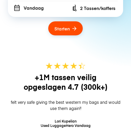
Vandaag
2 Tassen/koffers
Number of bags
Starten
★
★
★
★
☆
★
+1M tassen veilig
opgeslagen
4.7
(300k+)
felt very safe giving the best western my bags and would
use them again!!
Lori Kupelian
Used LuggageHero
Vandaag