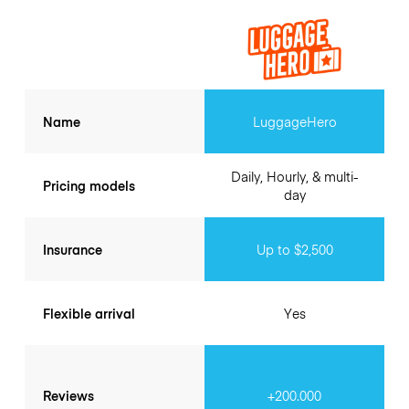
Name
LuggageHero
Daily, Hourly, & multi-
Pricing models
day
Insurance
Up to $2,500
Flexible arrival
Yes
Reviews
+200.000