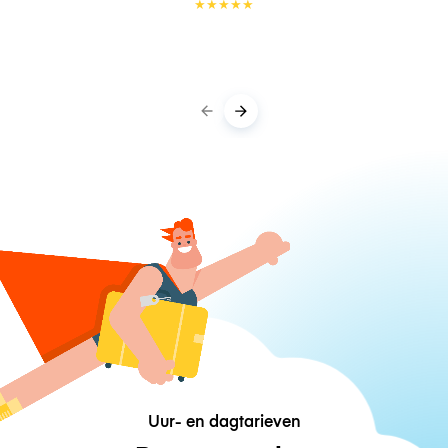
★
★
★
★
★
Uur- en dagtarieven