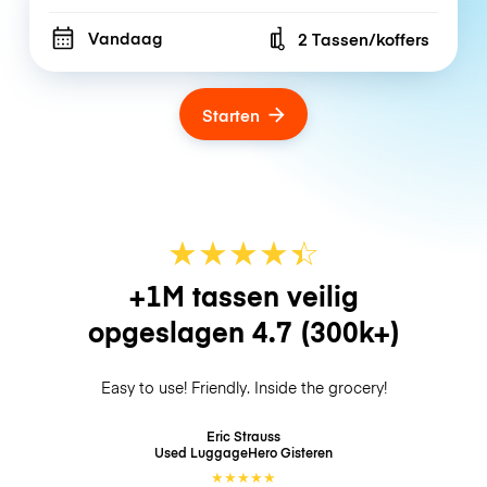
Vandaag
2 Tassen/koffers
Number of bags
Starten
★
★
★
★
☆
★
+1M tassen veilig
opgeslagen
4.7
(300k+)
Easy to use! Friendly. Inside the grocery!
Eric Strauss
Used LuggageHero
Gisteren
★
★
★
★
★