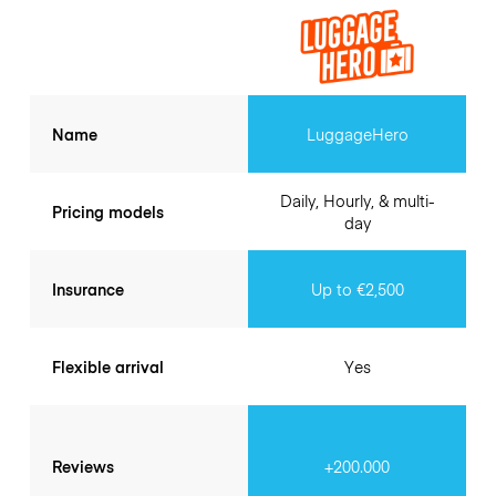
Name
LuggageHero
Daily, Hourly, & multi-
Pricing models
day
Insurance
Up to €2,500
Flexible arrival
Yes
Reviews
+200.000