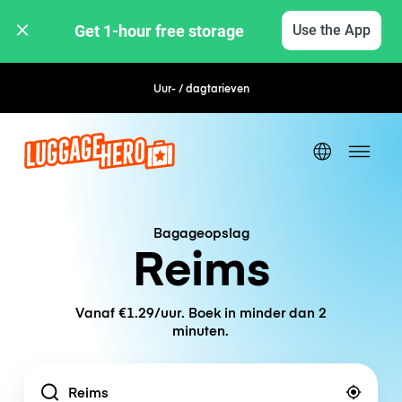
Get 1-hour free storage 
Use the App
Uur- / dagtarieven
Flexibel boeken
Bagageopslag
Reims
Vanaf €1.29/uur. Boek in minder dan 2
minuten.
Location