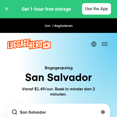
Get 1-hour free storage 
Use the App
Uur- / dagtarieven
Flexibel boeken
Bagageopslag
San Salvador
Vanaf $1.49/uur. Boek in minder dan 2
minuten.
Location