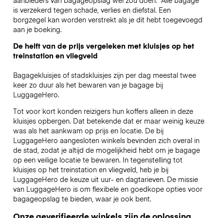
is verzekerd tegen schade, verlies en diefstal. Een
borgzegel kan worden verstrekt als je dit hebt toegevoegd
aan je boeking.
De helft van de prijs vergeleken met kluisjes op het
treinstation en vliegveld
Bagagekluisjes of stadskluisjes zijn per dag meestal twee
keer zo duur als het bewaren van je bagage bij
LuggageHero.
Tot voor kort konden reizigers hun koffers alleen in deze
kluisjes opbergen. Dat betekende dat er maar weinig keuze
was als het aankwam op prijs en locatie. De bij
LuggageHero aangesloten winkels bevinden zich overal in
de stad, zodat je altijd de mogelijkheid hebt om je bagage
op een veilige locatie te bewaren. In tegenstelling tot
kluisjes op het treinstation en vliegveld, heb je bij
LuggageHero de keuze uit uur- en dagtarieven. De missie
van LuggageHero is om flexibele en goedkope opties voor
bagageopslag te bieden, waar je ook bent.
Onze geverifieerde winkels zijn de oplossing