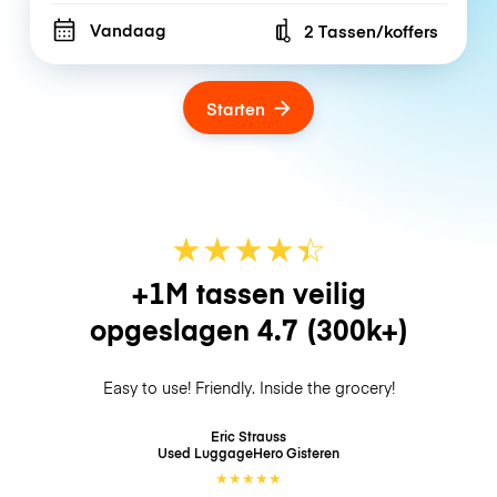
Vandaag
2 Tassen/koffers
Number of bags
Starten
★
★
★
★
☆
★
+1M tassen veilig
opgeslagen
4.7
(300k+)
Easy to use! Friendly. Inside the grocery!
Eric Strauss
Used LuggageHero
Gisteren
★
★
★
★
★