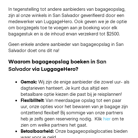
In tegenstelling tot andere aanbieders van bagageopslag,
zijn al onze winkels in
San Salvador
geverifieerd door een
medewerker van LuggageHero. Ook geven we je de optie
om borgzegels toe te voegen aan je boeking voor elk
bagagestuk en is de inhoud ervan verzekerd tot
$2500
.
Geen enkele andere aanbieder van bagageopslag in
San
Salvador
doet ons dit na!
Waarom bagageopslag boeken in
San
Salvador
via LuggageHero?
Gemak:
Wij zijn de enige aanbieder die zowel uur- als
dagtarieven hanteert. Je kunt dus altijd een
betaalbare optie kiezen die past bij je reisplannen!
Flexibiliteit:
Van meerdaagse opslag tot een paar
uur, onze opties voor het bewaren van je bagage zijn
ontzettend flexibel! Bij sommige van onze partners
heb je zelfs geen reservering nodig. Klik
hier
om te
zien om welke partners het gaat.
Betaalbaarheid:
Onze bagageopslaglocaties bieden
waar voor je geld