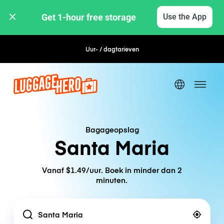
Get 1-hour free storage 
Use the App
Uur- / dagtarieven
Flexibel boeken
Bagageopslag
Santa Maria
Vanaf $1.49/uur. Boek in minder dan 2
minuten.
Location