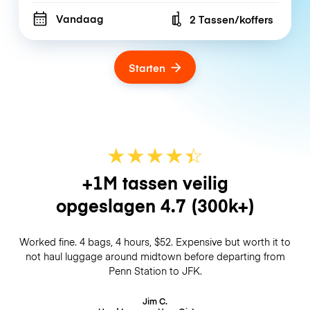
Vandaag
2 Tassen/koffers
Number of bags
Starten
★
★
★
★
☆
★
+1M tassen veilig
opgeslagen
4.7
(300k+)
Worked fine. 4 bags, 4 hours, $52. Expensive but worth it to
not haul luggage around midtown before departing from
Penn Station to JFK.
Jim C.