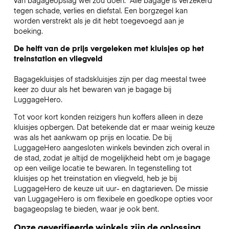
tegen schade, verlies en diefstal. Een borgzegel kan
worden verstrekt als je dit hebt toegevoegd aan je
boeking.
De helft van de prijs vergeleken met kluisjes op het
treinstation en vliegveld
Bagagekluisjes of stadskluisjes zijn per dag meestal twee
keer zo duur als het bewaren van je bagage bij
LuggageHero.
Tot voor kort konden reizigers hun koffers alleen in deze
kluisjes opbergen. Dat betekende dat er maar weinig keuze
was als het aankwam op prijs en locatie. De bij
LuggageHero aangesloten winkels bevinden zich overal in
de stad, zodat je altijd de mogelijkheid hebt om je bagage
op een veilige locatie te bewaren. In tegenstelling tot
kluisjes op het treinstation en vliegveld, heb je bij
LuggageHero de keuze uit uur- en dagtarieven. De missie
van LuggageHero is om flexibele en goedkope opties voor
bagageopslag te bieden, waar je ook bent.
Onze geverifieerde winkels zijn de oplossing