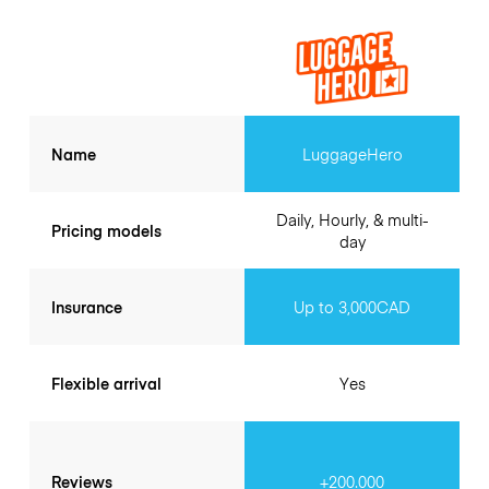
Name
LuggageHero
Daily, Hourly, & multi-
Pricing models
day
Insurance
Up to 3,000CAD
Flexible arrival
Yes
Reviews
+200.000