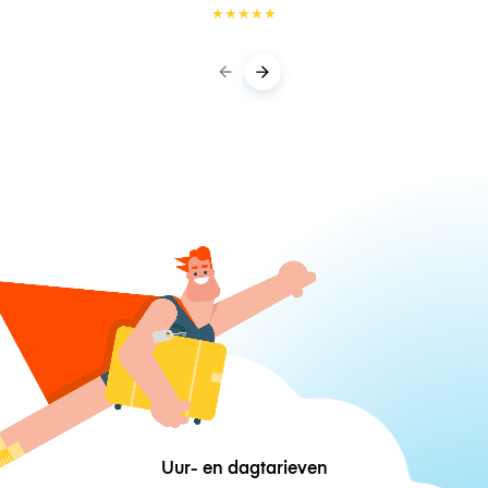
★
★
★
★
★
Uur- en dagtarieven