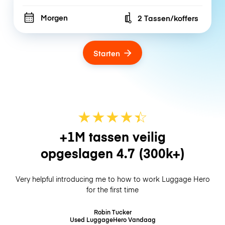
Morgen
2 Tassen/koffers
Number of bags
Starten
★
★
★
★
☆
★
+1M tassen veilig
opgeslagen
4.7
(300k+)
Very helpful introducing me to how to work Luggage Hero
for the first time
Robin Tucker
Used LuggageHero
Vandaag