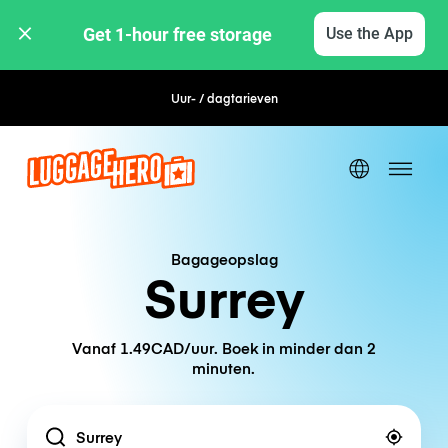
Get 1-hour free storage 
Use the App
Uur- / dagtarieven
Flexibel boeken
Bagageopslag
Surrey
Vanaf 1.49CAD/uur. Boek in minder dan 2
minuten.
Location