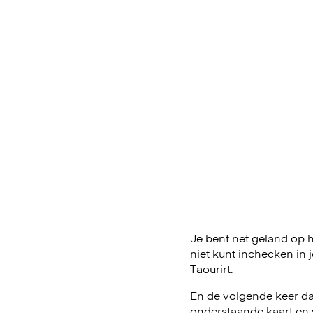
Je bent net geland op he
niet kunt inchecken in
Taourirt.
En de volgende keer dat
onderstaande kaart en 