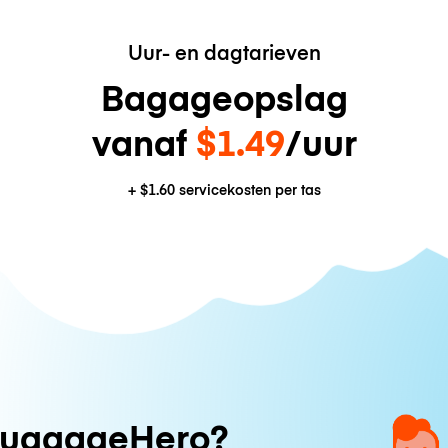
Uur- en dagtarieven
Bagageopslag
vanaf
$1.49
/uur
+
$1.60
servicekosten per tas
uggageHero?