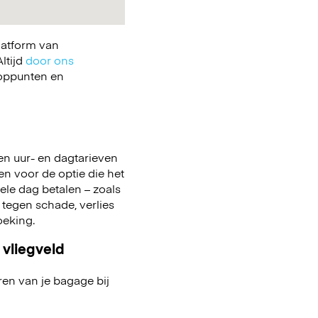
latform van
ltijd
door ons
ooppunten en
en uur- en dagtarieven
zen voor de optie die het
 hele dag betalen – zoals
 tegen schade, verlies
boeking.
 vliegveld
ren van je bagage bij