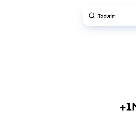
Location
+1M