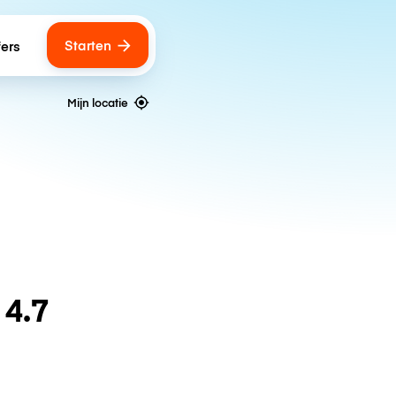
Starten
fers
Mijn locatie
n
4.7