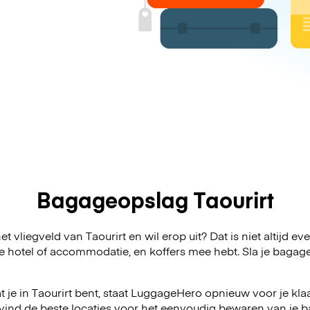
Bagageopslag Taourirt
t vliegveld van Taourirt en wil erop uit? Dat is niet altijd e
 je hotel of accommodatie, en koffers mee hebt. Sla je bag
 je in Taourirt bent, staat LuggageHero opnieuw voor je klaa
vind de beste locaties voor het eenvoudig bewaren van je ba