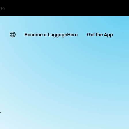
ven
Become a LuggageHero
Get the App
.