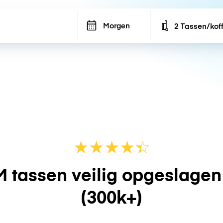
Morgen
2 Tassen/kof
Number of bags
★
★
★
★
☆
★
 tassen veilig opgeslage
(300k+)