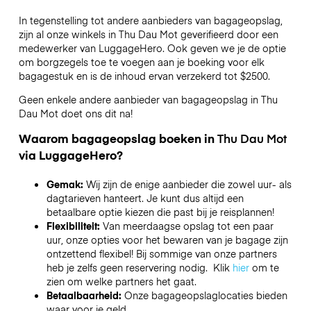
In tegenstelling tot andere aanbieders van bagageopslag,
zijn al onze winkels in
Thu Dau Mot
geverifieerd door een
medewerker van LuggageHero. Ook geven we je de optie
om borgzegels toe te voegen aan je boeking voor elk
bagagestuk en is de inhoud ervan verzekerd tot
$2500
.
Geen enkele andere aanbieder van bagageopslag in
Thu
Dau Mot
doet ons dit na!
Waarom bagageopslag boeken in
Thu Dau Mot
via LuggageHero?
Gemak:
Wij zijn de enige aanbieder die zowel uur- als
dagtarieven hanteert. Je kunt dus altijd een
betaalbare optie kiezen die past bij je reisplannen!
Flexibiliteit:
Van meerdaagse opslag tot een paar
uur, onze opties voor het bewaren van je bagage zijn
ontzettend flexibel! Bij sommige van onze partners
heb je zelfs geen reservering nodig. Klik
hier
om te
zien om welke partners het gaat.
Betaalbaarheid:
Onze bagageopslaglocaties bieden
waar voor je geld