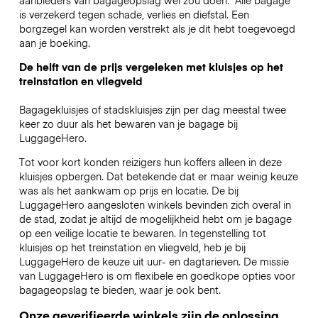
is verzekerd tegen schade, verlies en diefstal. Een
borgzegel kan worden verstrekt als je dit hebt toegevoegd
aan je boeking.
De helft van de prijs vergeleken met kluisjes op het
treinstation en vliegveld
Bagagekluisjes of stadskluisjes zijn per dag meestal twee
keer zo duur als het bewaren van je bagage bij
LuggageHero.
Tot voor kort konden reizigers hun koffers alleen in deze
kluisjes opbergen. Dat betekende dat er maar weinig keuze
was als het aankwam op prijs en locatie. De bij
LuggageHero aangesloten winkels bevinden zich overal in
de stad, zodat je altijd de mogelijkheid hebt om je bagage
op een veilige locatie te bewaren. In tegenstelling tot
kluisjes op het treinstation en vliegveld, heb je bij
LuggageHero de keuze uit uur- en dagtarieven. De missie
van LuggageHero is om flexibele en goedkope opties voor
bagageopslag te bieden, waar je ook bent.
Onze geverifieerde winkels zijn de oplossing