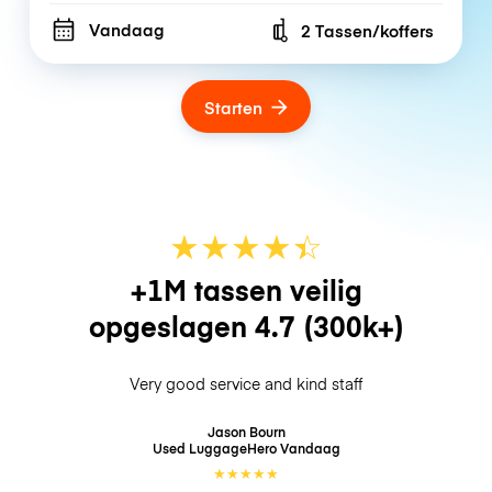
Vandaag
2 Tassen/koffers
Number of bags
Starten
★
★
★
★
☆
★
+1M tassen veilig
opgeslagen
4.7
(300k+)
Very good service and kind staff
Jason Bourn
Used LuggageHero
Vandaag
★
★
★
★
★