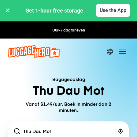
Get 1-hour free storage 
Use the App
Uur- / dagtarieven
Flexibel boeken
Bagageopslag
Thu Dau Mot
Vanaf $1.49/uur. Boek in minder dan 2
minuten.
Location