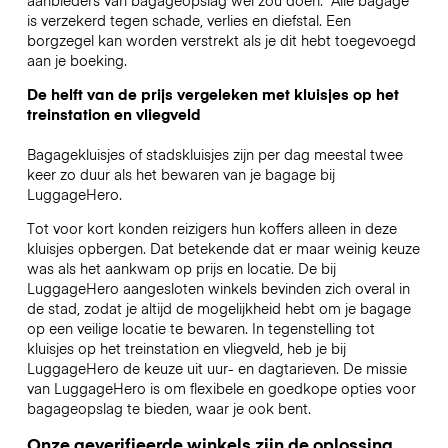
is verzekerd tegen schade, verlies en diefstal. Een
borgzegel kan worden verstrekt als je dit hebt toegevoegd
aan je boeking.
De helft van de prijs vergeleken met kluisjes op het
treinstation en vliegveld
Bagagekluisjes of stadskluisjes zijn per dag meestal twee
keer zo duur als het bewaren van je bagage bij
LuggageHero.
Tot voor kort konden reizigers hun koffers alleen in deze
kluisjes opbergen. Dat betekende dat er maar weinig keuze
was als het aankwam op prijs en locatie. De bij
LuggageHero aangesloten winkels bevinden zich overal in
de stad, zodat je altijd de mogelijkheid hebt om je bagage
op een veilige locatie te bewaren. In tegenstelling tot
kluisjes op het treinstation en vliegveld, heb je bij
LuggageHero de keuze uit uur- en dagtarieven. De missie
van LuggageHero is om flexibele en goedkope opties voor
bagageopslag te bieden, waar je ook bent.
Onze geverifieerde winkels zijn de oplossing