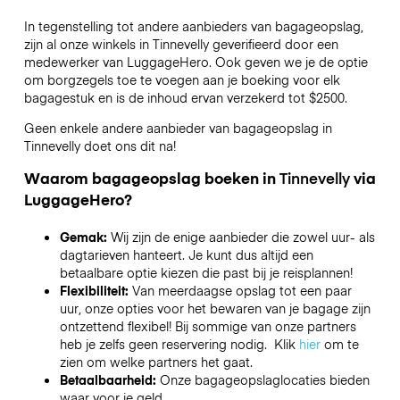
In tegenstelling tot andere aanbieders van bagageopslag,
zijn al onze winkels in
Tinnevelly
geverifieerd door een
medewerker van LuggageHero. Ook geven we je de optie
om borgzegels toe te voegen aan je boeking voor elk
bagagestuk en is de inhoud ervan verzekerd tot
$2500
.
Geen enkele andere aanbieder van bagageopslag in
Tinnevelly
doet ons dit na!
Waarom bagageopslag boeken in
Tinnevelly
via
LuggageHero?
Gemak:
Wij zijn de enige aanbieder die zowel uur- als
dagtarieven hanteert. Je kunt dus altijd een
betaalbare optie kiezen die past bij je reisplannen!
Flexibiliteit:
Van meerdaagse opslag tot een paar
uur, onze opties voor het bewaren van je bagage zijn
ontzettend flexibel! Bij sommige van onze partners
heb je zelfs geen reservering nodig. Klik
hier
om te
zien om welke partners het gaat.
Betaalbaarheid:
Onze bagageopslaglocaties bieden
waar voor je geld