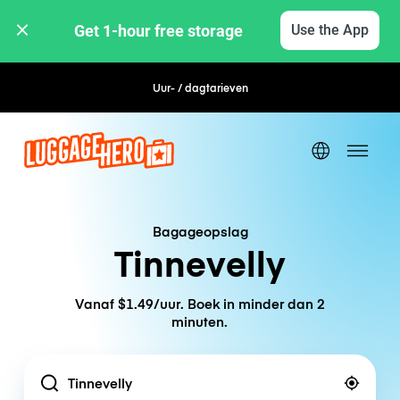
Get 1-hour free storage 
Use the App
Uur- / dagtarieven
Flexibel boeken
Bagageopslag
Tinnevelly
Vanaf $1.49/uur. Boek in minder dan 2
minuten.
Location