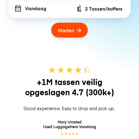
Vandaag
2 Tassen/koffers
Number of bags
Starten
★
★
★
★
☆
★
+1M tassen veilig
opgeslagen
4.7
(300k+)
Good experience. Easy to drop and pick up..
Mary Umsted
Used LuggageHero
Vandaag
★
★
★
★
★