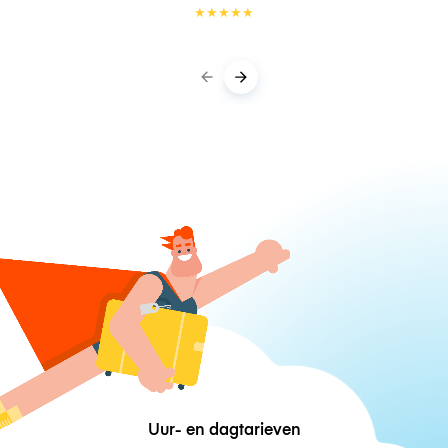
★
★
★
★
★
Uur- en dagtarieven