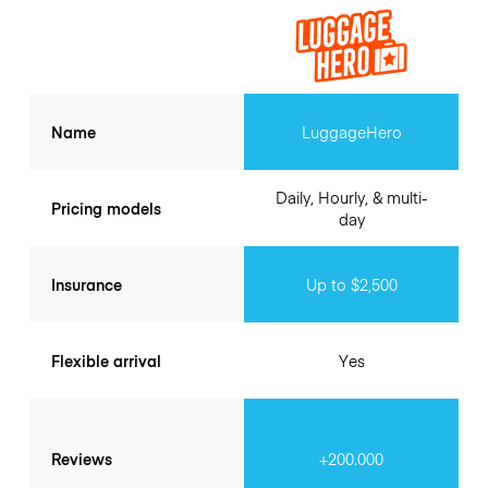
Name
LuggageHero
Daily, Hourly, & multi-
Pricing models
day
Insurance
Up to $2,500
Flexible arrival
Yes
Reviews
+200.000