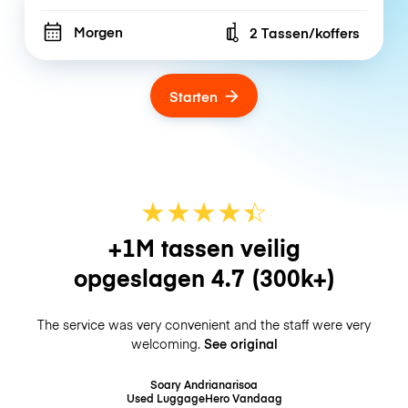
Morgen
2 Tassen/koffers
Number of bags
Starten
★
★
★
★
☆
★
+1M tassen veilig
opgeslagen
4.7
(300k+)
The service was very convenient and the staff were very
welcoming.
See original
Soary Andrianarisoa
Used LuggageHero
Vandaag