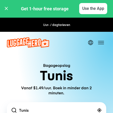
Get 1-hour free storage 
Use the App
Uur- / dagtarieven
Flexibel boeken
Bagageopslag
Tunis
Vanaf $1.49/uur. Boek in minder dan 2
minuten.
Location