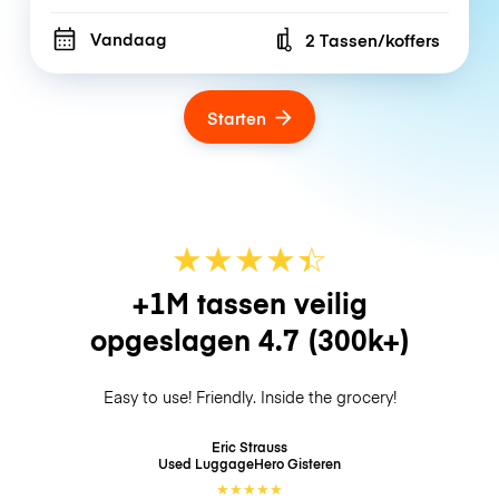
Vandaag
2 Tassen/koffers
Number of bags
Starten
★
★
★
★
☆
★
+1M tassen veilig
opgeslagen
4.7
(300k+)
Easy to use! Friendly. Inside the grocery!
Eric Strauss
Used LuggageHero
Gisteren
★
★
★
★
★