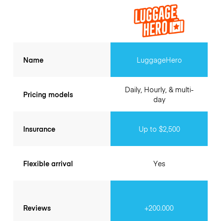
Name
LuggageHero
Daily, Hourly, & multi-
Pricing models
day
Insurance
Up to $2,500
Flexible arrival
Yes
Reviews
+200.000