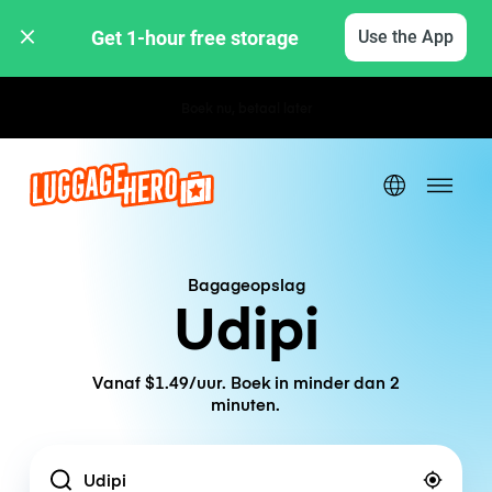
Get 1-hour free storage 
Use the App
Boek nu, betaal later
Bagageopslag
Udipi
Vanaf $1.49/uur. Boek in minder dan 2
minuten.
Location