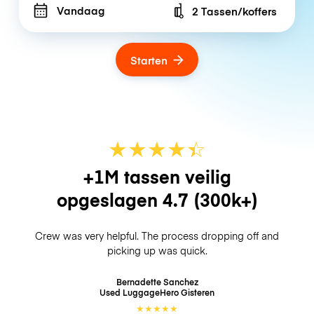
Vandaag
2 Tassen/koffers
Number of bags
Starten
★
★
★
★
☆
★
+1M tassen veilig
opgeslagen
4.7
(300k+)
Crew was very helpful. The process dropping off and
picking up was quick.
Bernadette Sanchez
Used LuggageHero
Gisteren
★
★
★
★
★