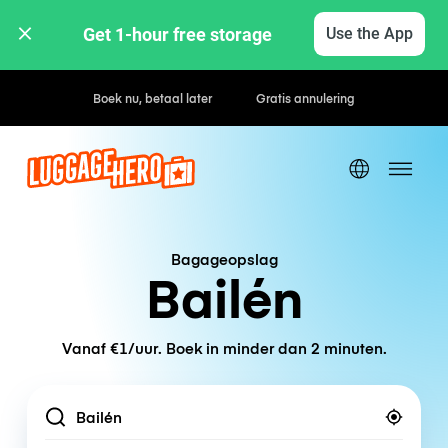
Get 1-hour free storage 
Use the App
Uur- / dagtarieven
Bagageopslag
Bailén
Vanaf €1/uur. Boek in minder dan 2 minuten.
Location