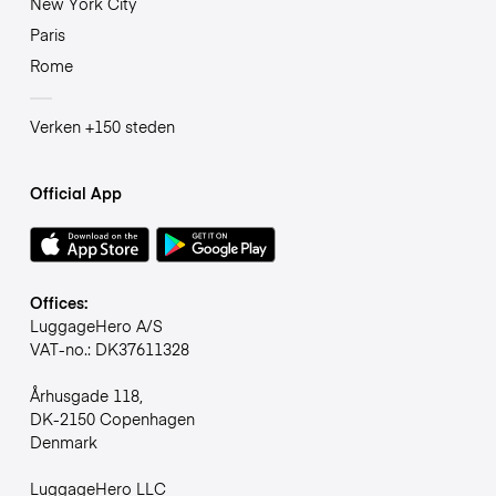
New York City
Paris
Rome
Verken +150 steden
Official App
Offices:
LuggageHero A/S
VAT-no.: DK37611328
Århusgade 118,
DK-2150 Copenhagen
Denmark
LuggageHero LLC