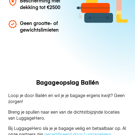
Bescherming met
dekking tot
€2500
Geen grootte- of
gewichtslimieten
Bagageopslag Bailén
Loop je door Bailén en wil je je bagage ergens kwijt? Geen
zorgen!
Breng je spullen naar een van de dichtstbijzijnde locaties
van
LuggageHero
.
Bij LuggageHero sla je je bagage veilig en betaalbaar op. Al
onze partners zijn
gecertificeerd door LuggageHero
.