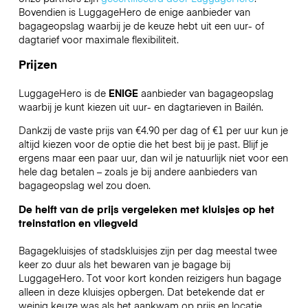
Bovendien is LuggageHero de enige aanbieder van
bagageopslag waarbij je de keuze hebt uit een uur- of
dagtarief voor maximale flexibiliteit.
Prijzen
LuggageHero is de
ENIGE
aanbieder van bagageopslag
waarbij je kunt kiezen uit uur- en dagtarieven in Bailén.
Dankzij de vaste prijs van €4.90 per dag of €1 per uur kun je
altijd kiezen voor de optie die het best bij je past. Blijf je
ergens maar een paar uur, dan wil je natuurlijk niet voor een
hele dag betalen – zoals je bij andere aanbieders van
bagageopslag wel zou doen.
De helft van de prijs vergeleken met kluisjes op het
treinstation en vliegveld
Bagagekluisjes of stadskluisjes zijn per dag meestal twee
keer zo duur als het bewaren van je bagage bij
LuggageHero. Tot voor kort konden reizigers hun bagage
alleen in deze kluisjes opbergen. Dat betekende dat er
weinig keuze was als het aankwam op prijs en locatie.