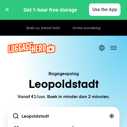
Get 1-hour free storage 
Use the App
Uur- / dagtarieven
Bagageopslag
Leopoldstadt
Vanaf €1/uur. Boek in minder dan 2 minuten.
Location