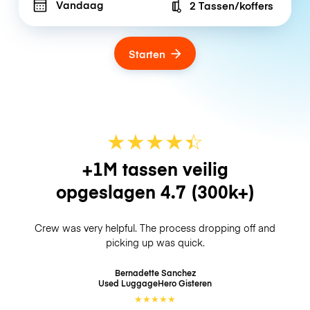
Vandaag
2 Tassen/koffers
Number of bags
Starten
★
★
★
★
☆
★
+1M tassen veilig
opgeslagen
4.7
(300k+)
Crew was very helpful. The process dropping off and
picking up was quick.
Bernadette Sanchez
Used LuggageHero
Gisteren
★
★
★
★
★