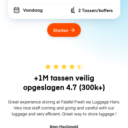
Vandaag
2 Tassen/koffers
Number of bags
Starten
★
★
★
★
☆
★
+1M tassen veilig
opgeslagen
4.7
(300k+)
Great experience storing at Falafel Fresh via Luggage Hero.
Very nice staff coming and going and careful with our
luggage and very efficient. Great way to store luggage !
Brian MacDonald