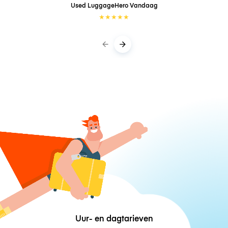
Used LuggageHero
Vandaag
★
★
★
★
★
Uur- en dagtarieven