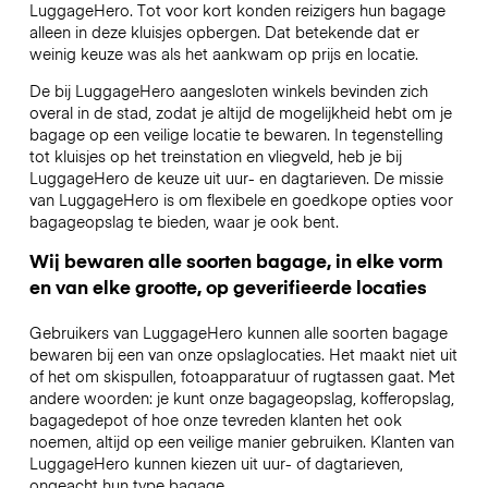
LuggageHero. Tot voor kort konden reizigers hun bagage
alleen in deze kluisjes opbergen. Dat betekende dat er
weinig keuze was als het aankwam op prijs en locatie.
De bij LuggageHero aangesloten winkels bevinden zich
overal in de stad, zodat je altijd de mogelijkheid hebt om je
bagage op een veilige locatie te bewaren. In tegenstelling
tot kluisjes op het treinstation en vliegveld, heb je bij
LuggageHero de keuze uit uur- en dagtarieven. De missie
van LuggageHero is om flexibele en goedkope opties voor
bagageopslag te bieden, waar je ook bent.
Wij bewaren alle soorten bagage, in elke vorm
en van elke grootte, op geverifieerde locaties
Gebruikers van LuggageHero kunnen alle soorten bagage
bewaren bij een van onze opslaglocaties. Het maakt niet uit
of het om skispullen, fotoapparatuur of rugtassen gaat. Met
andere woorden: je kunt onze bagageopslag, kofferopslag,
bagagedepot of hoe onze tevreden klanten het ook
noemen, altijd op een veilige manier gebruiken. Klanten van
LuggageHero kunnen kiezen uit uur- of dagtarieven,
ongeacht hun type bagage.