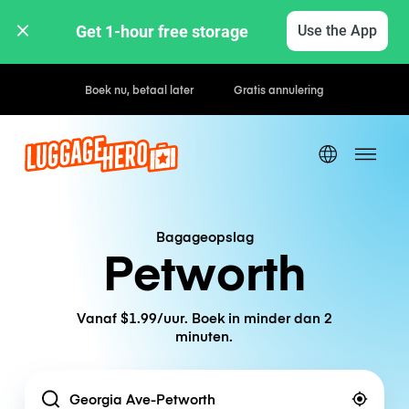
Get 1-hour free storage 
Use the App
Uur- / dagtarieven
Bagageopslag
Petworth
Vanaf $1.99/uur. Boek in minder dan 2
minuten.
Location