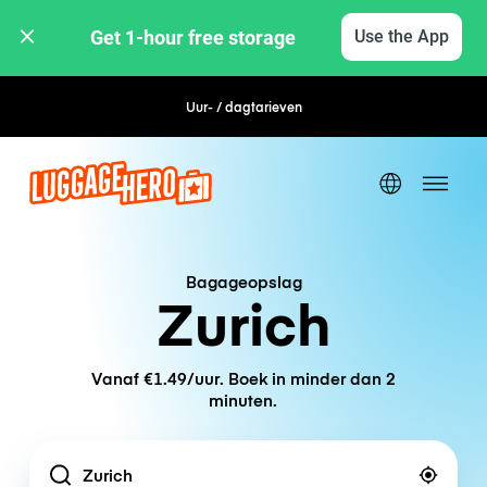
Get 1-hour free storage 
Use the App
Uur- / dagtarieven
Flexibel boeken
Bagageopslag
Zurich
Vanaf €1.49/uur. Boek in minder dan 2
minuten.
Location