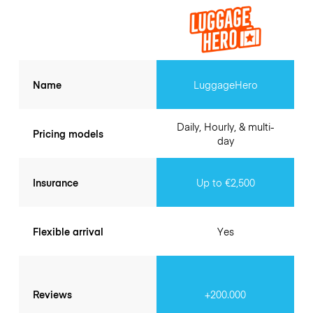
Name
LuggageHero
Daily, Hourly, & multi-
Pricing models
day
Insurance
Up to €2,500
Flexible arrival
Yes
Reviews
+200.000