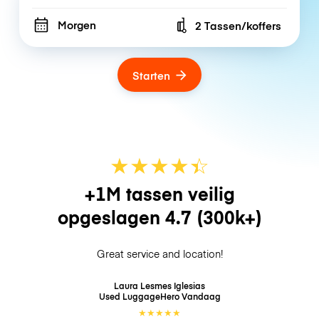
Morgen
2 Tassen/koffers
Number of bags
Starten
★
★
★
★
☆
★
+1M tassen veilig
opgeslagen
4.7
(300k+)
Great service and location!
Laura Lesmes Iglesias
Used LuggageHero
Vandaag
★
★
★
★
★