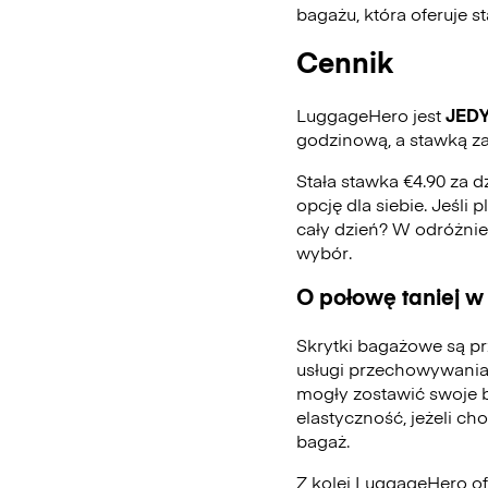
bagażu, która oferuje 
Cennik
LuggageHero jest
JED
godzinową, a stawką za
Stała stawka €4.90 za d
opcję dla siebie. Jeśli
cały dzień? W odróżni
wybór.
O połowę taniej w
Skrytki bagażowe są pr
usługi przechowywania
mogły zostawić swoje 
elastyczność, jeżeli ch
bagaż.
Z kolei LuggageHero ofe