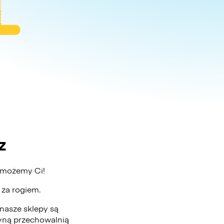
z
pomożemy Ci!
ż za rogiem.
nasze sklepy są
edyną przechowalnią