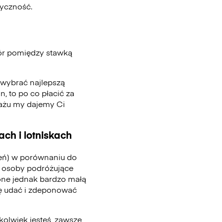
tyczność.
ór pomiędzy stawką
, wybrać najlepszą
n, to po co płacić za
gażu my dajemy Ci
ch i lotniskach
ień) w porównaniu do
 osoby podróżujące
one jednak bardzo małą
się udać i zdeponować
kolwiek jesteś, zawsze