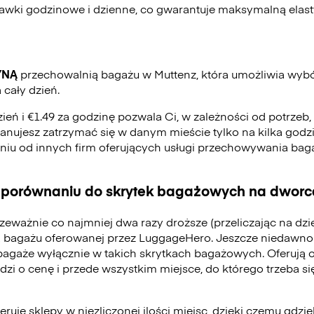
stawki godzinowe i dzienne, co gwarantuje maksymalną elas
YNĄ
przechowalnią bagażu w Muttenz, która umożliwia wyb
 cały dzień.
zień i €1.49 za godzinę pozwala Ci, w zależności od potrzeb
 planujesz zatrzymać się w danym mieście tylko na kilka godzi
eniu od innych firm oferujących usługi przechowywania ba
 porównaniu do skrytek bagażowych na dworca
zeważnie co najmniej dwa razy droższe (przeliczając na dz
 bagażu oferowanej przez LuggageHero. Jeszcze niedawno
bagaże wyłącznie w takich skrytkach bagażowych. Oferują 
odzi o cenę i przede wszystkim miejsce, do którego trzeba 
ruje sklepy w niezliczonej ilości miejsc, dzięki czemu gdzie