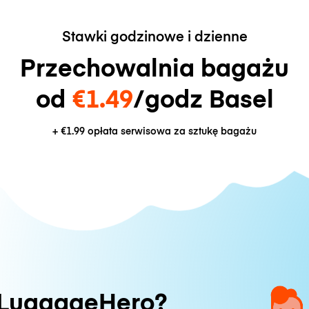
Stawki godzinowe i dzienne
Przechowalnia bagażu
od
€1.49
/godz Basel
+
€1.99
opłata serwisowa za sztukę bagażu
 LuggageHero?