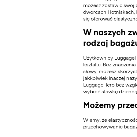
możesz zostawić swój 
dworcach i lotniskach,
się oferować elastyczn
W naszych zw
rodzaj bagażu
Użytkownicy LuggageH
kształtu. Bez znaczenia 
słowy, możesz skorzys
jakkolwiek inaczej naz
LuggageHero bez wzglę
wybrać stawkę dzienną
Możemy przec
Wiemy, że elastycznoś
przechowywanie bagażu