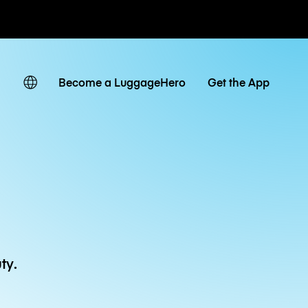
owe / dzienne
Become a LuggageHero
Get the App
ty.