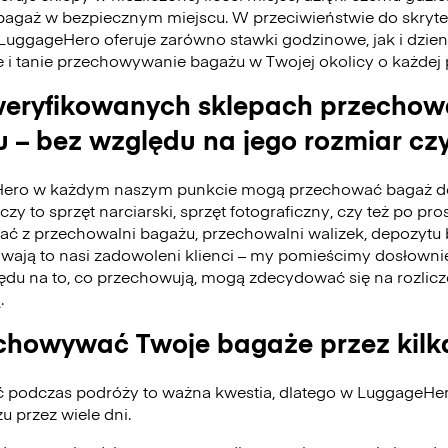
bagaż w bezpiecznym miejscu. W przeciwieństwie do skry
 LuggageHero oferuje zarówno stawki godzinowe, jak i dzie
e i tanie przechowywanie bagażu w Twojej okolicy o każdej
eryfikowanych sklepach przecho
 – bez względu na jego rozmiar czy
ero w każdym naszym punkcie mogą przechować bagaż do
czy to sprzęt narciarski, sprzęt fotograficzny, czy też po pro
tać z przechowalni bagażu, przechowalni walizek, depozyt
ywają to nasi zadowoleni klienci – my pomieścimy dosłownie
du na to, co przechowują, mogą zdecydować się na rozlicz
.
howywać Twoje bagaże przez kilk
ć podczas podróży to ważna kwestia, dlatego w LuggageH
 przez wiele dni.