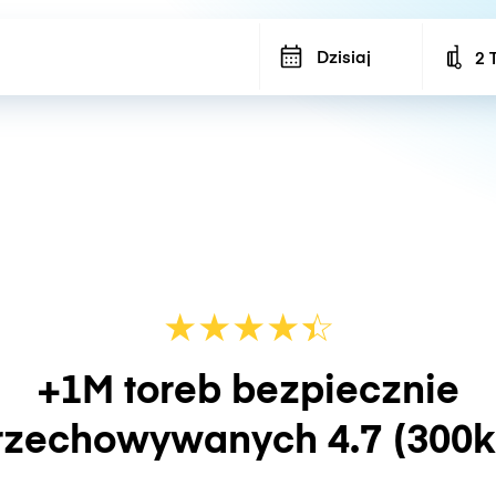
Dzisiaj
2 
Num
★
★
★
★
☆
★
+1M toreb bezpiecznie
rzechowywanych
4.7
(300k