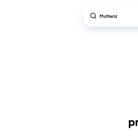
Location
p