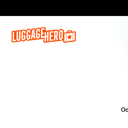
Zarezerwuj, 
Od