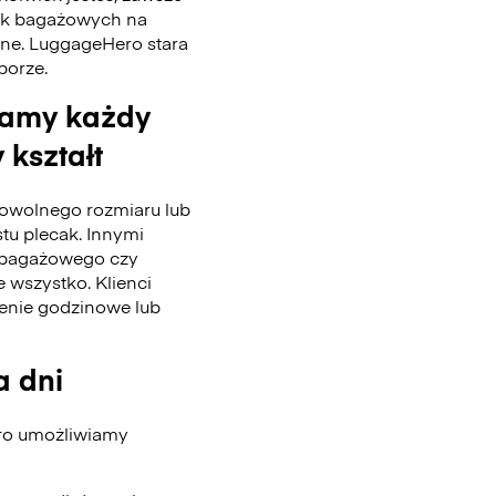
tek bagażowych na
nne. LuggageHero stara
 porze.
wamy każdy
 kształt
wolnego rozmiaru lub
stu plecak. Innymi
u bagażowego czy
 wszystko. Klienci
enie godzinowe lub
a dni
ero umożliwiamy