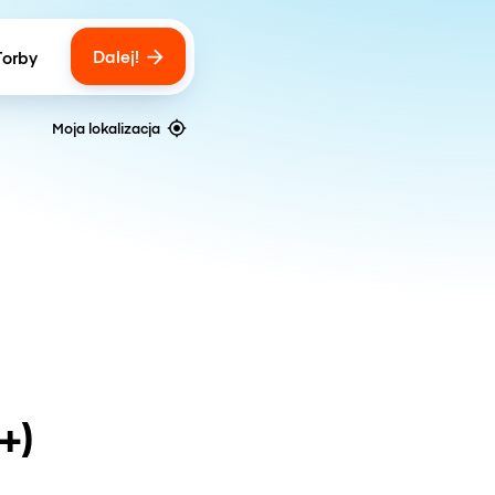
Dalej!
Torby
ber of bags
Moja lokalizacja
+)