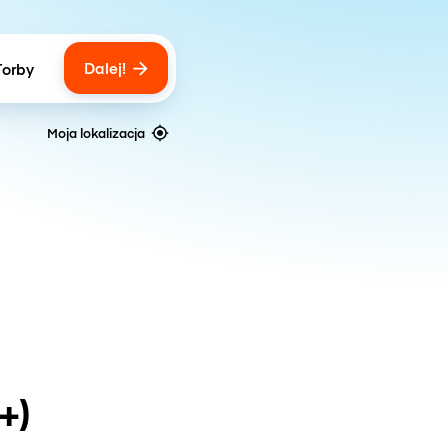
Dalej!
Torby
ber of bags
Moja lokalizacja
+)