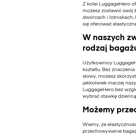
Z kolei LuggageHero ofe
możesz zostawić swój 
dworcach i lotniskach,
się oferować elastyczn
W naszych zw
rodzaj bagażu
Użytkownicy LuggageH
kształtu. Bez znaczenia 
słowy, możesz skorzys
jakkolwiek inaczej naz
LuggageHero bez wzglę
wybrać stawkę dzienną
Możemy przec
Wiemy, że elastycznoś
przechowywanie bagażu