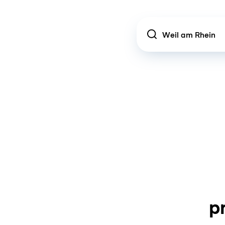
Location
p