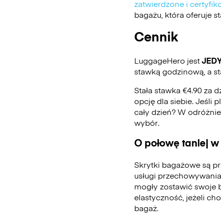
zatwierdzone i certyf
bagażu, która oferuje 
Cennik
LuggageHero jest
JED
stawką godzinową, a st
Stała stawka €4.90 za d
opcję dla siebie. Jeśli
cały dzień? W odróżni
wybór.
O połowę taniej w
Skrytki bagażowe są pr
usługi przechowywania
mogły zostawić swoje 
elastyczność, jeżeli ch
bagaż.