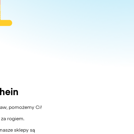
hein
obaw, pomożemy Ci!
ż za rogiem.
nasze sklepy są