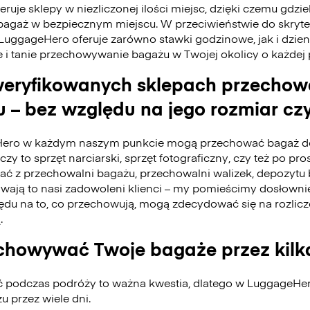
ruje sklepy w niezliczonej ilości miejsc, dzięki czemu gdzie
bagaż w bezpiecznym miejscu. W przeciwieństwie do skry
 LuggageHero oferuje zarówno stawki godzinowe, jak i dzie
e i tanie przechowywanie bagażu w Twojej okolicy o każdej
eryfikowanych sklepach przecho
 – bez względu na jego rozmiar czy
ero w każdym naszym punkcie mogą przechować bagaż do
czy to sprzęt narciarski, sprzęt fotograficzny, czy też po pro
tać z przechowalni bagażu, przechowalni walizek, depozyt
ywają to nasi zadowoleni klienci – my pomieścimy dosłownie
du na to, co przechowują, mogą zdecydować się na rozlicz
.
howywać Twoje bagaże przez kilk
ć podczas podróży to ważna kwestia, dlatego w LuggageH
 przez wiele dni.