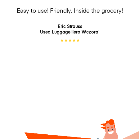
Easy to use! Friendly. Inside the grocery!
Eric Strauss
Used LuggageHero
Wczoraj
★
★
★
★
★