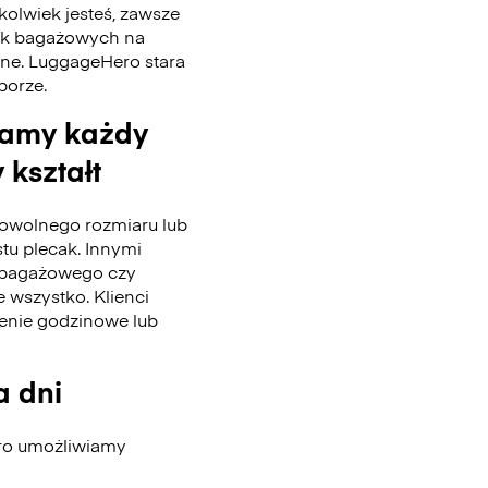
kolwiek jesteś, zawsze
tek bagażowych na
nne. LuggageHero stara
 porze.
wamy każdy
 kształt
wolnego rozmiaru lub
stu plecak. Innymi
u bagażowego czy
 wszystko. Klienci
enie godzinowe lub
a dni
ero umożliwiamy