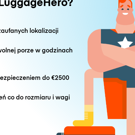
 LuggageHero?
aufanych lokalizacji
wolnej porze w godzinach
bezpieczeniem do
€2500
eń co do rozmiaru i wagi