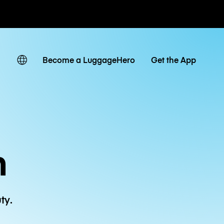
owe / dzienne
Become a LuggageHero
Get the App
n
ty.