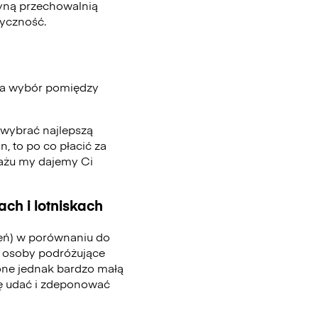
edyną przechowalnią
tyczność.
ia wybór pomiędzy
, wybrać najlepszą
n, to po co płacić za
gażu my dajemy Ci
ch i lotniskach
ień) w porównaniu do
 osoby podróżujące
one jednak bardzo małą
się udać i zdeponować