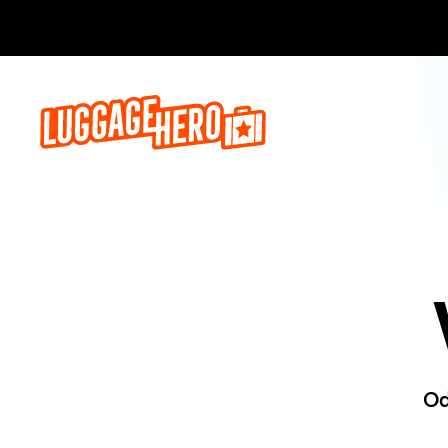
Zarezerwuj, 
Od