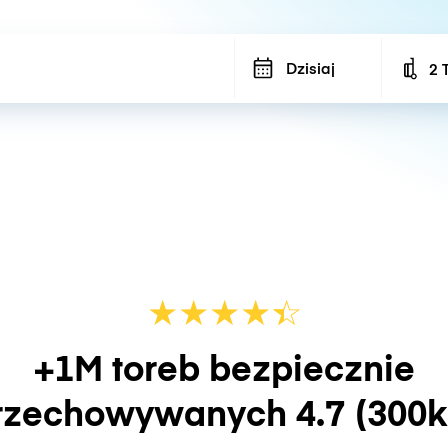
Dzisiaj
2 
Num
★
★
★
★
☆
★
+1M toreb bezpiecznie
rzechowywanych
4.7
(300k