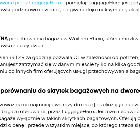
ikowane przez LuggageHero
. I pamiętaj: LuggageHero jest j
stawki godzinowe i dzienne, co gwarantuje maksymalną elas
YNĄ
przechowalnią bagażu w Weil am Rhein, która umożliw
awką za cały dzień.
zień i €1.49 za godzinę pozwala Ci, w zależności od potrzeb
 planujesz zatrzymać się w danym mieście tylko na kilka godzi
eniu od innych firm oferujących usługi przechowywania ba
 porównaniu do skrytek bagażowych na dworca
zeważnie co najmniej dwa razy droższe (przeliczając na dz
 bagażu oferowanej przez LuggageHero. Jeszcze niedawno
bagaże wyłącznie w takich skrytkach bagażowych. Oferują 
odzi o cenę i przede wszystkim miejsce, do którego trzeba 