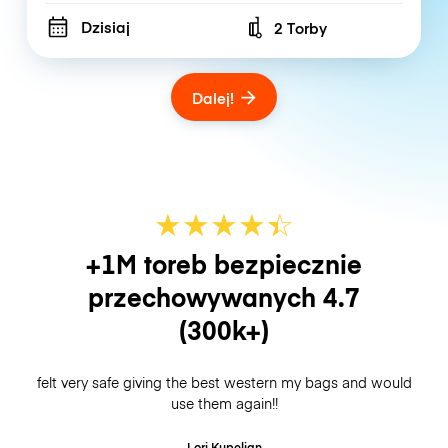
Dzisiaj
2 Torby
Number of bags
Dalej!
★
★
★
★
☆
★
+1M toreb bezpiecznie
przechowywanych
4.7
(300k+)
felt very safe giving the best western my bags and would
use them again!!
Lori Kupelian