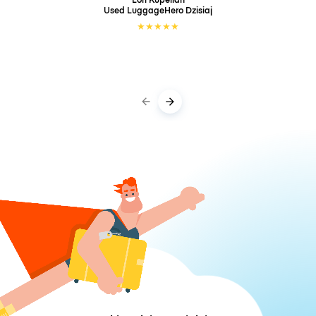
Used LuggageHero
Dzisiaj
★
★
★
★
★