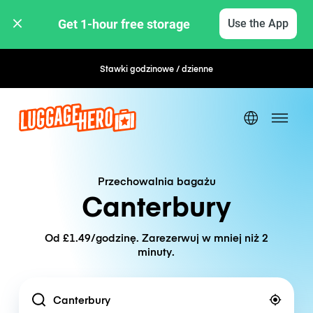
Get 1-hour free storage 
Use the App
Stawki godzinowe / dzienne
Elastyczna rezerwacja
Przechowalnia bagażu
Canterbury
Od £1.49/godzinę. Zarezerwuj w mniej niż 2
minuty.
Location