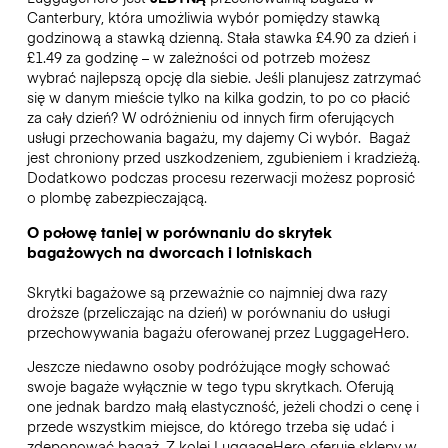
Canterbury, która umożliwia wybór pomiędzy stawką
godzinową a stawką dzienną. Stała stawka £4.90 za dzień i
£1.49 za godzinę – w zależności od potrzeb możesz
wybrać najlepszą opcję dla siebie. Jeśli planujesz zatrzymać
się w danym mieście tylko na kilka godzin, to po co płacić
za cały dzień? W odróżnieniu od innych firm oferujących
usługi przechowania bagażu, my dajemy Ci wybór.
Bagaż
jest chroniony przed uszkodzeniem, zgubieniem i kradzieżą.
Dodatkowo podczas procesu rezerwacji możesz poprosić
o plombę zabezpieczającą.
O połowę taniej w porównaniu do skrytek
bagażowych na dworcach i lotniskach
Skrytki bagażowe są przeważnie co najmniej dwa razy
droższe (przeliczając na dzień) w porównaniu do usługi
przechowywania bagażu oferowanej przez LuggageHero.
Jeszcze niedawno osoby podróżujące mogły schować
swoje bagaże wyłącznie w tego typu skrytkach. Oferują
one jednak bardzo małą elastyczność, jeżeli chodzi o cenę i
przede wszystkim miejsce, do którego trzeba się udać i
zdeponować bagaż. Z kolei LuggageHero oferuje sklepy w