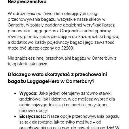
Bezpieczeństwo
W odróżnieniu od innych firm oferujących usługi
przechowywania bagażu,
wszystkie nasze sklepy w
Canterbury
zostały poddane dogłębnej weryfikacji przez
pracownika LuggageHero. Opcjonalnie udostępniamy
również plomby zabezpieczające do każdej sztuki bagażu,
a dodatkowo każdy pojedynczy bagaż i jego zawartość
może być ubezpieczony do
£2200
.
Nie znajdziesz innej przechowalni bagażu w
Canterbury
z
taką ofertą jak nasza.
Dlaczego wato skorzystać z przechowalni
bagażu
LuggageHero
w
Canterbury
?
Wygoda:
Jako jedyni oferujemy zarówno stawki
godzinowe, jak i dzienne, więc możesz wybrać dla
siebie najwygodniejszą i najbardziej przystępną
cenowo opcję!
Elastyczność:
Nasze opcje przechowywania bagażu
są tak elastyczne, jak to tylko możliwe – od
przechowania na całą noc, do nawet kilku godzin! W