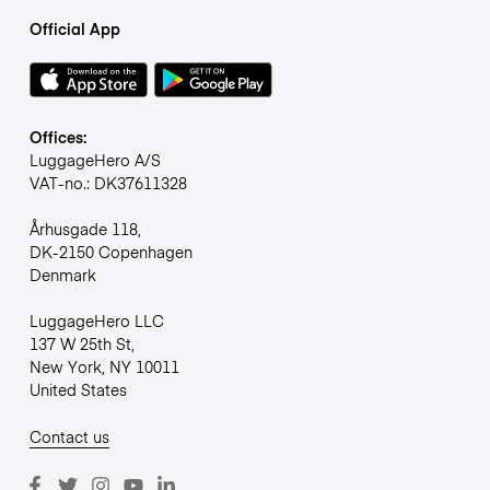
Official App
Offices:
LuggageHero A/S
VAT-no.: DK37611328
Århusgade 118,
DK-2150 Copenhagen
Denmark
LuggageHero LLC
137 W 25th St,
New York, NY 10011
United States
Contact us