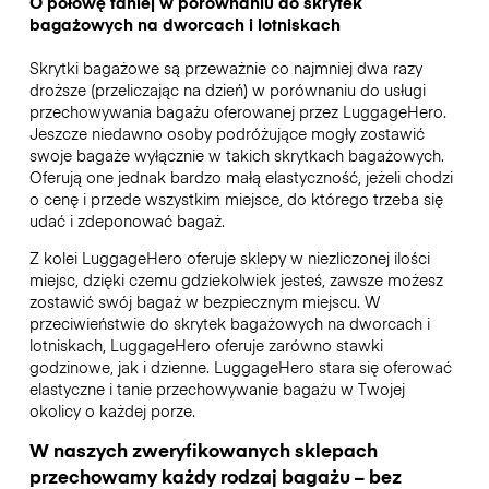
O połowę taniej w porównaniu do skrytek
bagażowych na dworcach i lotniskach
Skrytki bagażowe są przeważnie co najmniej dwa razy
droższe (przeliczając na dzień) w porównaniu do usługi
przechowywania bagażu oferowanej przez LuggageHero.
Jeszcze niedawno osoby podróżujące mogły zostawić
swoje bagaże wyłącznie w takich skrytkach bagażowych.
Oferują one jednak bardzo małą elastyczność, jeżeli chodzi
o cenę i przede wszystkim miejsce, do którego trzeba się
udać i zdeponować bagaż.
Z kolei LuggageHero oferuje sklepy w niezliczonej ilości
miejsc, dzięki czemu gdziekolwiek jesteś, zawsze możesz
zostawić swój bagaż w bezpiecznym miejscu. W
przeciwieństwie do skrytek bagażowych na dworcach i
lotniskach, LuggageHero oferuje zarówno stawki
godzinowe, jak i dzienne. LuggageHero stara się oferować
elastyczne i tanie przechowywanie bagażu w Twojej
okolicy o każdej porze.
W naszych zweryfikowanych sklepach
przechowamy każdy rodzaj bagażu – bez