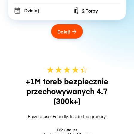
Dzisiaj
2 Torby
Number of bags
Dalej!
★
★
★
★
☆
★
+1M toreb bezpiecznie
przechowywanych
4.7
(300k+)
Easy to use! Friendly. Inside the grocery!
Eric Strauss