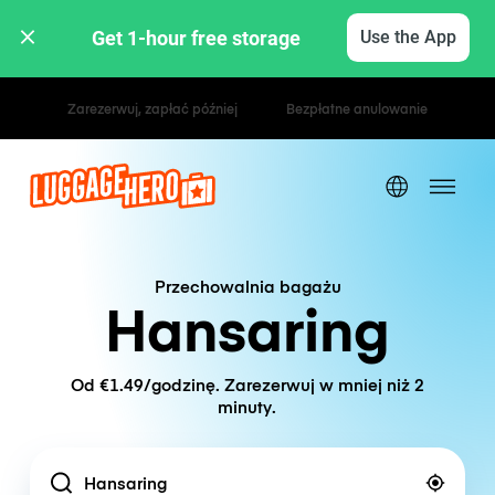
Get 1-hour free storage 
Use the App
Stawki godzinowe / dzienne
Przechowalnia bagażu
Hansaring
Od €1.49/godzinę. Zarezerwuj w mniej niż 2
minuty.
Location