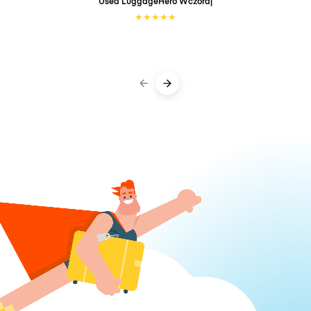
Used LuggageHero
Wczoraj
★
★
★
★
★