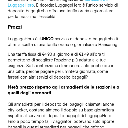
LuggageHero
. E ricorda: LuggageHero è l’unico servizio di
deposito bagagli che offre una tariffa oraria e giornaliera
per la massima flessibilità.
Prezzi
LuggageHero è l’
UNICO
servizio di deposito bagagli che ti
offre la scelta di una tariffa oraria o giornaliera a Hansaring.
Una tariffa fissa di €4.90 al giorno e di €1.49 all’ora ti
permettono di scegliere l’opzione più adatta alle tue
esigenze. Se hai intenzione di rimanere solo poche ore in
una città, perché pagare per un’intera giornata, come
faresti con altri servizi di deposito bagagli?
Metà prezzo rispetto agli armadietti delle stazioni e a
quelli degli aeroporti
Gli armadietti per il deposito dei bagagli, chiamati anche
city locker, costano almeno il doppio su base giornaliera
rispetto al servizio di deposito bagagli di LuggageHero.
Fino a poco tempo fa, i viaggiatori potevano solo riporre i
bagagli in questi armadietti per bagagli che offrono