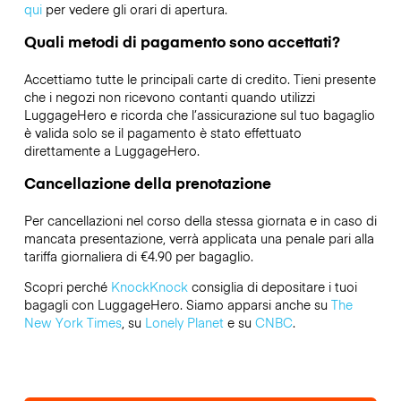
qui
per vedere gli orari di apertura.
Quali metodi di pagamento sono accettati?
Accettiamo tutte le principali carte di credito. Tieni presente
che i negozi non ricevono contanti quando utilizzi
LuggageHero e ricorda che l’assicurazione sul tuo bagaglio
è valida solo se il pagamento è stato effettuato
direttamente a LuggageHero.
Cancellazione della prenotazione
Per cancellazioni nel corso della stessa giornata e in caso di
mancata presentazione, verrà applicata una penale pari alla
tariffa giornaliera di €4.90 per bagaglio.
Scopri perché
KnockKnock
consiglia di depositare i tuoi
bagagli con LuggageHero. Siamo apparsi anche su
The
New York Times
, su
Lonely Planet
e su
CNBC
.