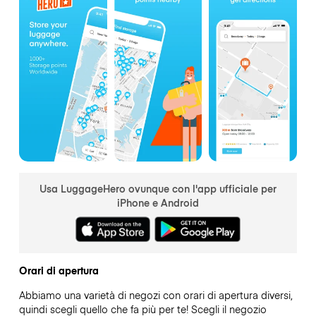
Usa LuggageHero ovunque con l'app ufficiale per
iPhone e Android
Orari di apertura
Abbiamo una varietà di negozi con orari di apertura diversi,
quindi scegli quello che fa più per te! Scegli il negozio