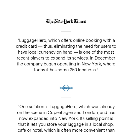
"LuggageHero, which offers online booking with a
credit card — thus, eliminating the need for users to
have local currency on hand — is one of the most
recent players to expand its services. In December
the company began operating in New York, where
today it has some 250 locations."
"One solution is LuggageHero, which was already
on the scene in Copenhagen and London, and has
now expanded into New York. Its selling point is
that it lets you store your luggage in a local shop,
café or hotel, which is often more convenient than