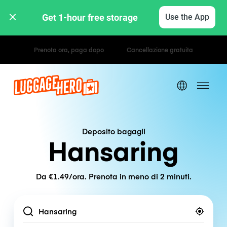
Get 1-hour free storage 
Use the App
Tariffe orarie / giornaliere
Deposito bagagli
Hansaring
Da €1.49/ora. Prenota in meno di 2 minuti.
Location