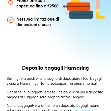
Protezione con
copertura fino a
€2500
Nessuna limitazione di
dimensioni o peso
Deposito bagagli Hansaring
Sei in giro a piedi e hai bisogno di depositare i tuoi bagagli
vicino a Hansaring? Non preoccuparti, ci pensiamo noi!
Deposita i tuoi oggetti presso una delle sedi per il deposito
bagagli di
LuggageHero
proprio dietro l’angolo.
Noi di LuggageHero offriamo un deposito bagagli sicuro
ed economico. Tutti i nostri negozi sono
certificati da