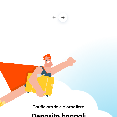
Tariffe orarie e giornaliere
Deposito bagagli