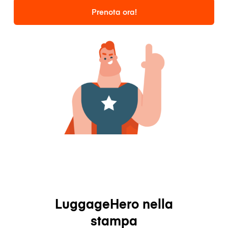
Prenota ora!
LuggageHero nella
stampa