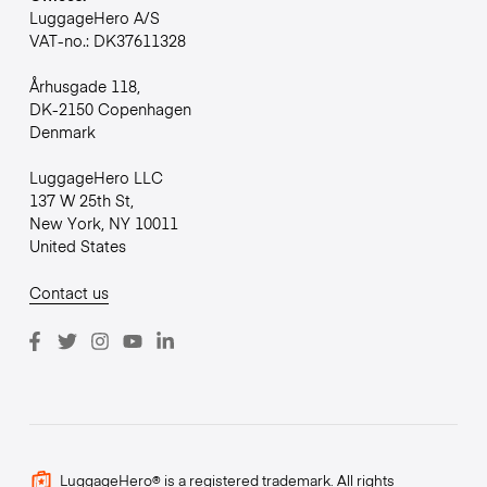
LuggageHero A/S
VAT-no.: DK37611328
Århusgade 118,
DK-2150 Copenhagen
Denmark
LuggageHero LLC
137 W 25th St,
New York, NY 10011
United States
Contact us
LuggageHero® is a registered trademark. All rights