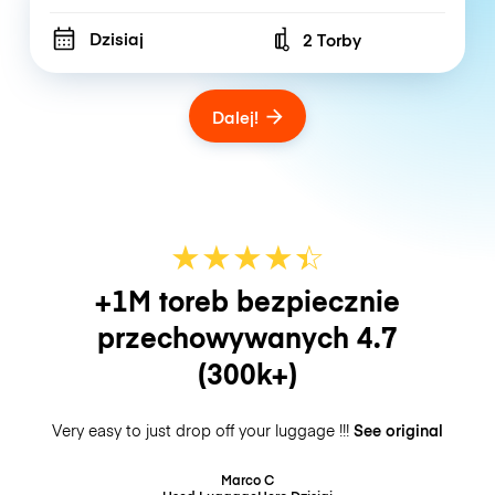
Dzisiaj
2 Torby
Number of bags
Dalej!
★
★
★
★
☆
★
+1M toreb bezpiecznie
przechowywanych
4.7
(300k+)
Very easy to just drop off your luggage !!!
See original
Marco C