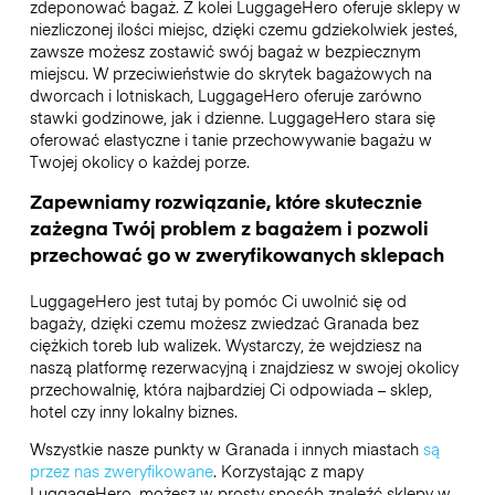
zdeponować bagaż. Z kolei LuggageHero oferuje sklepy w
niezliczonej ilości miejsc, dzięki czemu gdziekolwiek jesteś,
zawsze możesz zostawić swój bagaż w bezpiecznym
miejscu. W przeciwieństwie do skrytek bagażowych na
dworcach i lotniskach, LuggageHero oferuje zarówno
stawki godzinowe, jak i dzienne. LuggageHero stara się
oferować elastyczne i tanie przechowywanie bagażu w
Twojej okolicy o każdej porze.
Zapewniamy rozwiązanie, które skutecznie
zażegna Twój problem z bagażem i pozwoli
przechować go w zweryfikowanych sklepach
LuggageHero jest tutaj by pomóc Ci uwolnić się od
bagaży, dzięki czemu możesz zwiedzać Granada bez
ciężkich toreb lub walizek. Wystarczy, że wejdziesz na
naszą platformę rezerwacyjną i znajdziesz w swojej okolicy
przechowalnię, która najbardziej Ci odpowiada – sklep,
hotel czy inny lokalny biznes.
Wszystkie nasze punkty w Granada i innych miastach
są
przez nas zweryfikowane
. Korzystając z mapy
LuggageHero, możesz w prosty sposób znaleźć sklepy w