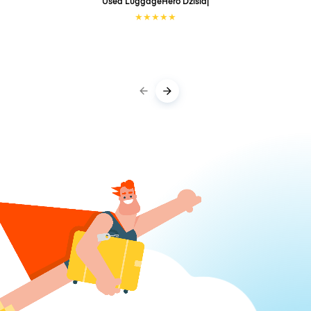
Used LuggageHero
Dzisiaj
★
★
★
★
★