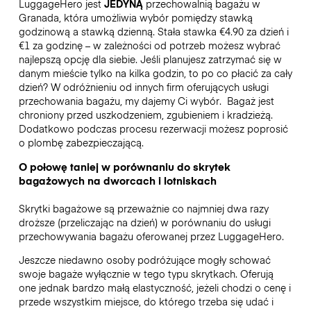
LuggageHero jest
JEDYNĄ
przechowalnią bagażu w
Granada, która umożliwia wybór pomiędzy stawką
godzinową a stawką dzienną. Stała stawka €4.90 za dzień i
€1 za godzinę – w zależności od potrzeb możesz wybrać
najlepszą opcję dla siebie. Jeśli planujesz zatrzymać się w
danym mieście tylko na kilka godzin, to po co płacić za cały
dzień? W odróżnieniu od innych firm oferujących usługi
przechowania bagażu, my dajemy Ci wybór.
Bagaż jest
chroniony przed uszkodzeniem, zgubieniem i kradzieżą.
Dodatkowo podczas procesu rezerwacji możesz poprosić
o plombę zabezpieczającą.
O połowę taniej w porównaniu do skrytek
bagażowych na dworcach i lotniskach
Skrytki bagażowe są przeważnie co najmniej dwa razy
droższe (przeliczając na dzień) w porównaniu do usługi
przechowywania bagażu oferowanej przez LuggageHero.
Jeszcze niedawno osoby podróżujące mogły schować
swoje bagaże wyłącznie w tego typu skrytkach. Oferują
one jednak bardzo małą elastyczność, jeżeli chodzi o cenę i
przede wszystkim miejsce, do którego trzeba się udać i