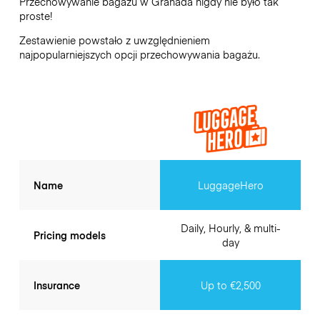
Przechowywanie bagażu w
Granada
nigdy nie było tak
proste!
Zestawienie powstało z uwzględnieniem
najpopularniejszych opcji przechowywania bagażu.
Name
LuggageHero
Daily, Hourly, & multi-
Pricing models
day
Insurance
Up to €2,500