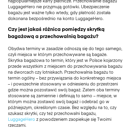
najpopularniejsze karty płatnicze. Przechowalnie bagażu
LuggageHero nie przyjmują gotówki. Ubezpieczenie
bagażu jest ważne tylko wtedy, gdy płatność została
dokonana bezpośrednio na konto LuggageHero.
Czy jest jakaś różnica pomiędzy skrytką
bagażową a przechowalnią bagażu?
Obydwa terminy w zasadzie odnoszą się do tego samego,
czyli miejsca w którym przechowywane są bagaże.
Skrytka bagażowa to termin, który jest w Polsce kojarzony
przede wszystkim z miejscem do przechowywania bagażu
na dworcach czy lotniskach. Przechowalnia bagażu to
termin ogólny – bez przywiązania do konkretnego miejsca
– i powszechnie stosowany w odniesieniu do przestrzeni
gdzie można pozostawić swój bagaż. Zatem oba terminy
stosowane są zamiennie i definiują to samo – miejsce, w
którym można zostawić swój bagaż i odebrać go w
późniejszym, określonym czasie. Bez względu na to, czy
szukasz skrytki, czy też przechowalni bagażu,
LuggageHero
z powodzeniem zaopiekuje się Twoimi
rzeczami.