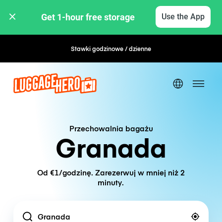
Get 1-hour free storage 
Use the App
Stawki godzinowe / dzienne
Elastyczna rezerwacja
Przechowalnia bagażu
Granada
Od €1/godzinę. Zarezerwuj w mniej niż 2
minuty.
Location